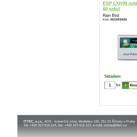
ESP LXIVM ovlá
60 sekcí
Rain Bird
Kód:
001003430
Skladem
ks
ITTEC, s.r.o.
, AOS - komerční zóna, Modletice 106, 251 01 Říčany u Prahy
Tel: +420 323 616 224, fax: +420 323 616 223, e-mail: eshop@ittec.cz