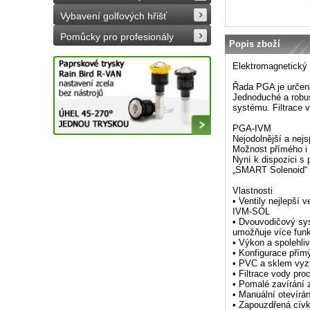
Vybavení golfových hřišť
Pomůcky pro profesionály
Popis zboží
Elektromagnetický
Řada PGA je určena
Jednoduché a robus
systému. Filtrace 
PGA-IVM
Nejodolnější a nejsp
Možnost přímého i 
Nyní k dispozici s
„SMART Solenoid“
Vlastnosti
• Ventily nejlepší 
IVM-SOL
• Dvouvodičový sys
umožňuje více funkc
• Výkon a spolehliv
• Konfigurace přímýc
• PVC a sklem vyz
• Filtrace vody pro
• Pomalé zavírání
• Manuální otevírán
• Zapouzdřená cívk