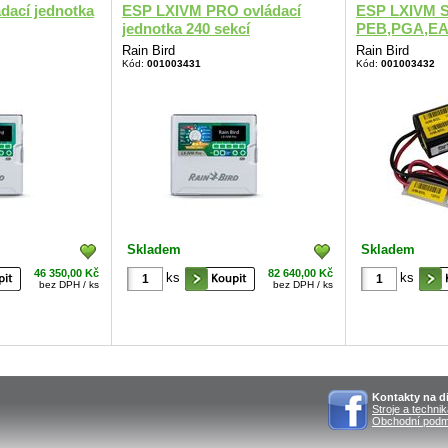
dací jednotka
ESP LXIVM PRO ovládací
ESP LXIVM S
jednotka 240 sekcí
PEB,PGA,E
Rain Bird
Rain Bird
Kód:
001003431
Kód:
001003432
Skladem
Skladem
46 350,00 Kč
82 640,00 Kč
ks
ks
bez DPH / ks
bez DPH / ks
Kontakty na di
Stroje a techni
Obchodní podm