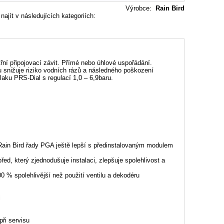
Výrobce
:
Rain Bird
ajít v následujících kategoriích:
řní připojovací závit. Přímé nebo úhlové uspořádání.
 snižuje riziko vodních rázů a následného poškození
laku PRS-Dial s regulací 1,0 – 6,9baru.
y Rain Bird řady PGA ještě lepší s předinstalovaným modulem
 který zjednodušuje instalaci, zlepšuje spolehlivost a
0 % spolehlivější než použití ventilu a dekodéru
i
ři servisu