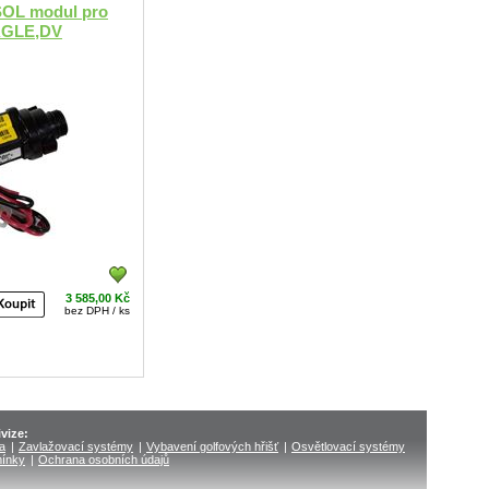
OL modul pro
AGLE,DV
3 585,00 Kč
bez DPH / ks
vize:
ka
|
Zavlažovací systémy
|
Vybavení golfových hřišť
|
Osvětlovací systémy
ínky
|
Ochrana osobních údajů