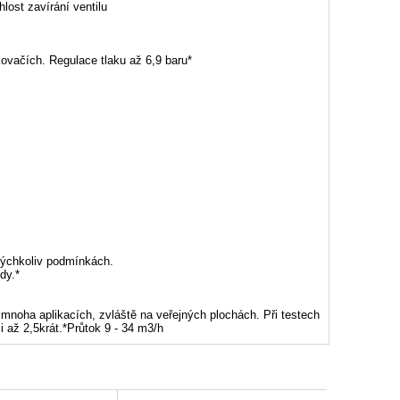
lost zavírání ventilu
kovačích. Regulace tlaku až 6,9 baru*
akýchkoliv podmínkách.
dy.*
 mnoha aplikacích, zvláště na veřejných plochách. Při testech
i až 2,5krát.*Průtok 9 - 34 m3/h