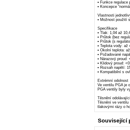
• Funkce regulace 
• Koncepce “normá
Vlastnosti jednotl
• Možnost použití 
Specifikace
• Tlak: 1,04 až 10,
• Průtok (bez regul
• Průtok (s regulá
• Teplota vody: až 
• Okolní teplota: a
• Požadované napáj
• Nárazový proud: 
• Klidový proud: <
• Rozsah napětí: 1
• Kompatibilní s o
Extrémní odolnost
Ve ventilu PGA je o
PGA ventily byly v
Těsnění odolávající
Těsnění ve ventilu
tlakovými rázy o h
Související