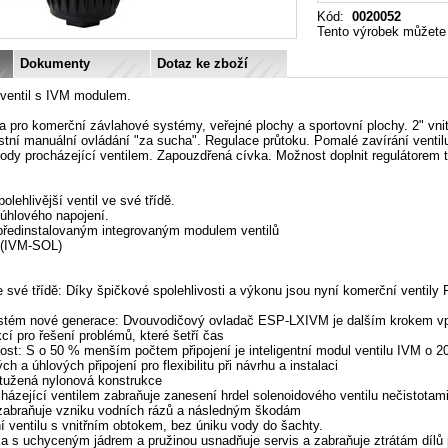
Kód
:
0020052
Tento výrobek můžete n
Dokumenty
Dotaz ke zboží
 ventil s IVM modulem.
 pro komerční závlahové systémy, veřejné plochy a sportovní plochy. 2" vnit
tní manuální ovládání "za sucha". Regulace průtoku. Pomalé zavírání ventilu
vody procházející ventilem. Zapouzdřená cívka. Možnost doplnit regulátorem t
olehlivější ventil ve své třídě.
úhlového napojení.
 předinstalovaným integrovaným modulem ventilů
 (IVM-SOL)
ve své třídě: Díky špičkové spolehlivosti a výkonu jsou nyní komerční ventil
tém nové generace: Dvouvodičový ovladač ESP-LXIVM je dalším krokem vpřed,
í pro řešení problémů, které šetří čas
ost: S o 50 % menším počtem připojení je inteligentní modul ventilu IVM o 20
h a úhlových připojení pro flexibilitu při návrhu a instalaci
tužená nylonová konstrukce
cházející ventilem zabraňuje zanesení hrdel solenoidového ventilu nečistotam
 zabraňuje vzniku vodních rázů a následným škodám
í ventilu s vnitřním obtokem, bez úniku vody do šachty.
a s uchyceným jádrem a pružinou usnadňuje servis a zabraňuje ztrátám dílů p