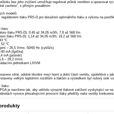
průtoku bez jeho zvýšení umožňuje regulovat průtok ventilem a upravovat rych
lně zavřeno“, s přímým prouděním
ivých modelů
s regulátorem tlaku PRS-D pro dosažení optimálního tlaku a výkonu na postři
4 baru
átoru tlaku PRS-D): 0,45 až 34,05 m3/h; 7,8 až 568 l/m
torem tlaku PRS-D): 1,14 až 34,05 m3/h; 19,2 až 568 l/m
43 °C
ž 52 °C
ení – 26,5 Vrms, 50/60 Hz (cyklů/s)
<40 mA (špička)
0,4 mA (průměr)
5,6 – 29,2 Vrms
vládacími jednotkami LXIVM
sazeno silné, odolné těsnění mezi horní a dolní částí ventilu, spolehlivé v j
ystaveny velkým teplotním rozdílům a tlakům a výsledkem byl nulový únik vo
 tlaku
 PGA je navrženo tak, aby udrželo výrazné tlakové zatížení vyskytující se na
odnotách vysoce přesahujícími provozní tlaky předčily naše ventily konkurenc
 produkty