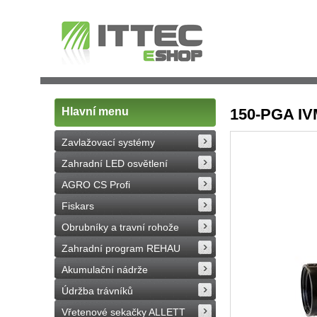
Hlavní menu
150-PGA IVM
Zavlažovací systémy
Zahradní LED osvětlení
AGRO CS Profi
Fiskars
Obrubníky a travní rohože
Zahradní program REHAU
Akumulační nádrže
Údržba trávníků
Vřetenové sekačky ALLETT