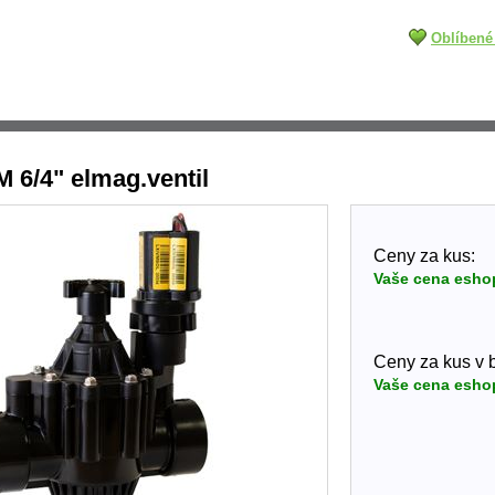
Oblíbené
 6/4" elmag.ventil
Ceny za kus:
Vaše cena esho
Ceny za kus v ba
Vaše cena esho