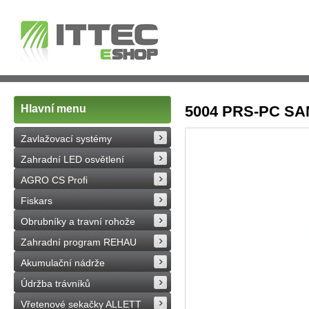
Hlavní menu
5004 PRS-PC SAM 
Zavlažovací systémy
Zahradní LED osvětlení
AGRO CS Profi
Fiskars
Obrubníky a travní rohože
Zahradní program REHAU
Akumulační nádrže
Údržba trávníků
Vřetenové sekačky ALLETT