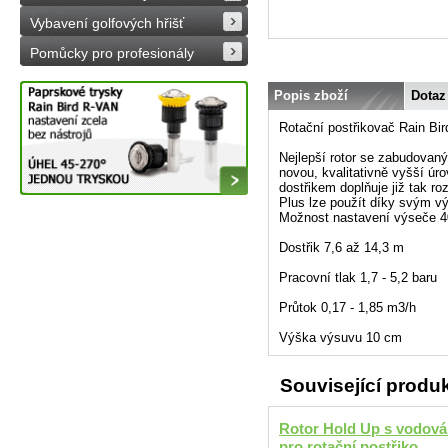
Vybavení golfových hřišť
Pomůcky pro profesionály
Popis zboží
Dotaz
Rotační postřikovač Rain Bir
Nejlepší rotor se zabudovaný
novou, kvalitativně vyšší úr
dostřikem doplňuje již tak ro
Plus lze použít díky svým v
Možnost nastavení výseče 40
Dostřik 7,6 až 14,3 m
Pracovní tlak 1,7 - 5,2 baru
Průtok 0,17 - 1,85 m3/h
Výška výsuvu 10 cm
Související produ
Rotor Hold Up s vodov
pro rotační postřiko...