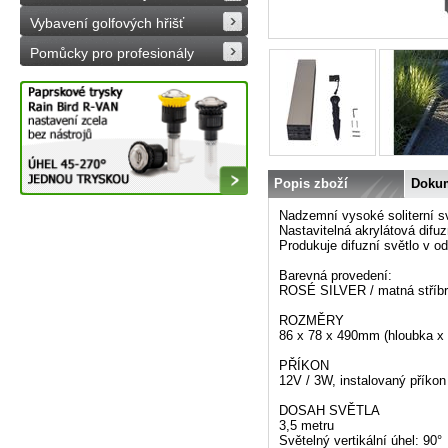
Vybavení golfových hřišť
Pomůcky pro profesionály
Popis zboží
Doku
Nadzemní vysoké soliterní svít
Nastavitelná akrylátová difu
Produkuje difuzní světlo v o
Barevná provedení:
ROSÉ SILVER / matná stříb
ROZMĚRY
86 x 78 x 490mm (hloubka x 
PŘÍKON
12V / 3W, instalovaný příko
DOSAH SVĚTLA
3,5 metru
Světelný vertikální úhel: 90°