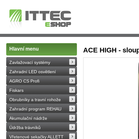
Hlavní menu
ACE HIGH - sloup
Zavlažovací systémy
Zahradní LED osvětlení
AGRO CS Profi
Fiskars
Obrubníky a travní rohože
Zahradní program REHAU
Akumulační nádrže
Údržba trávníků
Vřetenové sekačky ALLETT