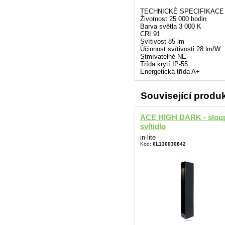
TECHNICKÉ SPECIFIKACE
Životnost 25 000 hodin
Barva světla 3 000 K
CRI 91
Svítivost 85 lm
Účinnost svítivosti 28 lm/W
Stmívatelné NE
Třída krytí IP-55
Energetická třída A+
Související produ
ACE HIGH DARK - slou
svítidlo
in-lite
Kód:
0L130030842