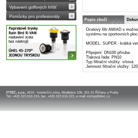
Vybavení golfových hřišť
Pomůcky pro profesionály
Popis zboží
Doku
Ocelový filtr AMIAD s možnos
systému na sportovních ploch
MODEL: SUPER - krátká ve
Připojení: DN100 příruba
Tlaková řada: PN10
Typ filtrační vložky: sítová
Jemnost filtrační vložky: 12
ITTEC, s.r.o.
, AOS - komerční zóna, Modletice 106, 251 01 Říčany u Prahy
Tel: +420 323 616 224, fax: +420 323 616 223, e-mail: eshop@ittec.cz