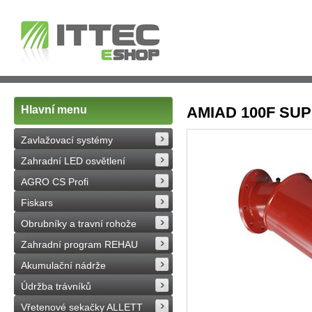
Hlavní menu
AMIAD 100F SUPER
Zavlažovací systémy
Zahradní LED osvětlení
AGRO CS Profi
Fiskars
Obrubníky a travní rohože
Zahradní program REHAU
Akumulační nádrže
Údržba trávníků
Vřetenové sekačky ALLETT