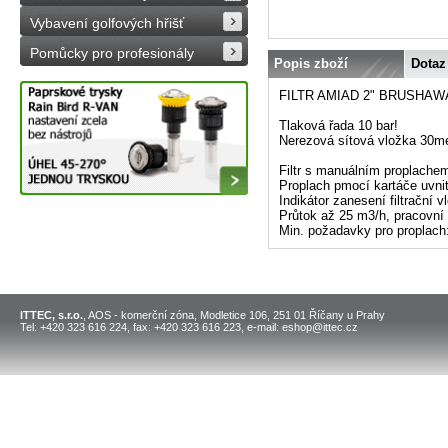
Vybavení golfových hřišť
Pomůcky pro profesionály
Popis zboží
Dotaz
FILTR AMIAD 2" BRUSHAW
Tlaková řada 10 bar!
Nerezová sítová vložka 30m
Filtr s manuálním proplache
Proplach pmocí kartáče uvnit
Indikátor zanesení filtrační v
Průtok až 25 m3/h, pracovní 
Min. požadavky pro proplach:
ITTEC, s.r.o.
, AOS - komerční zóna, Modletice 106, 251 01 Říčany u Prahy
Tel: +420 323 616 224, fax: +420 323 616 223, e-mail: eshop@ittec.cz