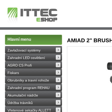
Hlavní menu
AMIAD 2" BRUSHA
Zavlažovací systémy
Zahradní LED osvětlení
AGRO CS Profi
Fiskars
Obrubníky a travní rohože
Zahradní program REHAU
Akumulační nádrže
Údržba trávníků
Vřetenové sekačky ALLETT