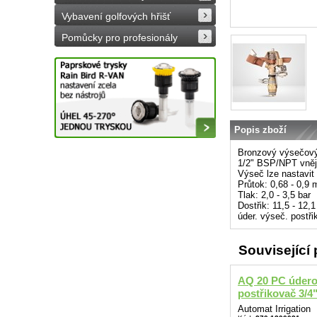
Vybavení golfových hřišť
Pomůcky pro profesionály
Popis zboží
Bronzový výsečový 
1/2" BSP/NPT vnějš
Výseč lze nastavit 
Průtok: 0,68 - 0,9
Tlak: 2,0 - 3,5 bar
Dostřik: 11,5 - 12,
úder. výseč. postři
Související
AQ 20 PC úder
postřikovač 3/4
Automat Irrigation