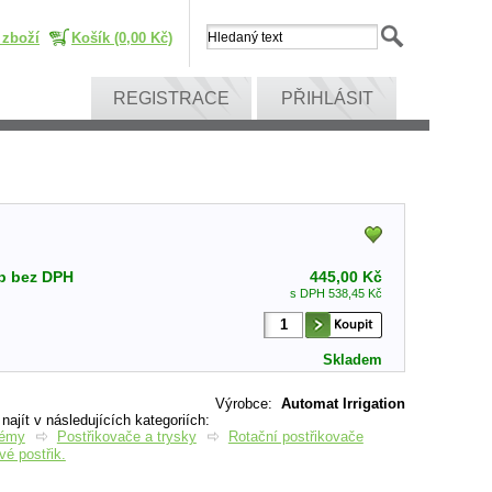
 zboží
Košík (0,00 Kč)
REGISTRACE
PŘIHLÁSIT
p bez DPH
445,00 Kč
s DPH 538,45 Kč
Skladem
Výrobce
:
Automat Irrigation
ajít v následujících kategoriích:
témy
Postřikovače a trysky
Rotační postřikovače
é postřik.