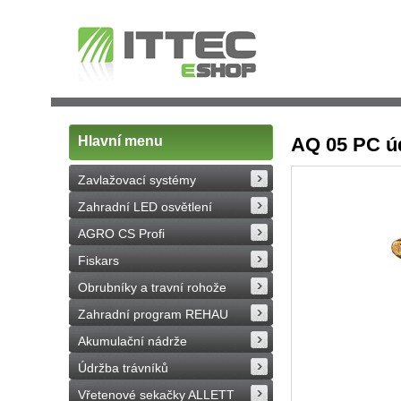
Hlavní menu
AQ 05 PC úd
Zavlažovací systémy
Zahradní LED osvětlení
AGRO CS Profi
Fiskars
Obrubníky a travní rohože
Zahradní program REHAU
Akumulační nádrže
Údržba trávníků
Vřetenové sekačky ALLETT