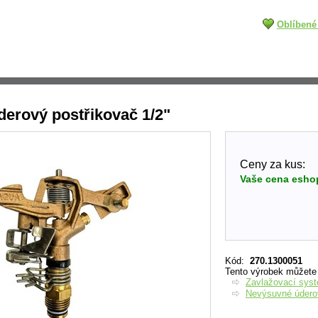
Oblíbené
erový postřikovač 1/2"
Ceny za kus:
Vaše cena esho
Kód
:
270.1300051
Tento výrobek můžete n
Zavlažovací sys
Nevýsuvné úderov