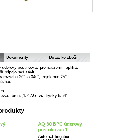
Dokumenty
Dotaz ke zboží
úderový postřikovač pro nadzemní aplikaci
í připojovací závit
v rozsahu 20° to 340°; trajektorie 25°
 m3/hod
1 m
kovač, bronz,1/2"AG, vč. trysky 9/64"
 produkty
ový
AQ 30 BPC úderový
"
postřikovač 1"
Automat Irrigation