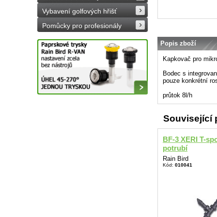
Vybavení golfových hřišť
Pomůcky pro profesionály
Popis zboží
Kapkovač pro mik
Bodec s integrovan
pouze konkrétní ros
průtok 8l/h
Související
BF-3 XERI T-spo
potrubí
Rain Bird
Kód:
010041