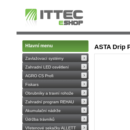
Hlavní menu
ASTA Drip 
Zavlažovací systémy
Zahradní LED osvětlení
AGRO CS Profi
Fiskars
Obrubníky a travní rohože
Zahradní program REHAU
Akumulační nádrže
Údržba trávníků
Vřetenové sekačky ALLETT