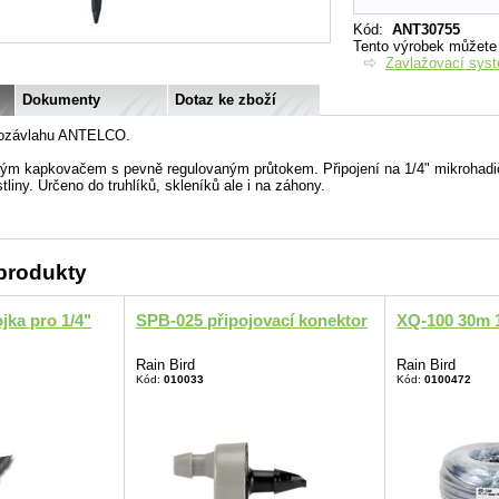
Kód
:
ANT30755
Tento výrobek můžete n
Zavlažovací sys
Dokumenty
Dotaz ke zboží
rozávlahu ANTELCO.
ým kapkovačem s pevně regulovaným průtokem. Připojení na 1/4" mikrohadič
tliny. Určeno do truhlíků, skleníků ale i na záhony.
 produkty
jka pro 1/4"
SPB-025 připojovací konektor
XQ-100 30m 1
Rain Bird
Rain Bird
Kód:
010033
Kód:
0100472