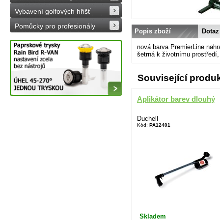
Vybavení golfových hřišť
Pomůcky pro profesionály
Popis zboží
Dotaz
nová barva PremierLine nahr
šetrná k životnímu prostředí,
Související produ
Aplikátor barev dlouhý
Duchell
Kód:
PA12401
Skladem