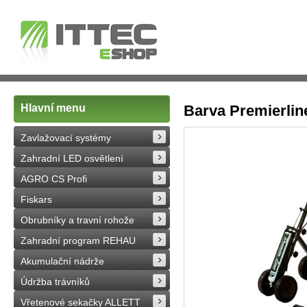
Hlavní menu
Barva Premierline
Zavlažovací systémy
Zahradní LED osvětlení
AGRO CS Profi
Fiskars
Obrubníky a travní rohože
Zahradní program REHAU
Akumulační nádrže
Údržba trávníků
Vřetenové sekačky ALLETT