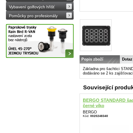
Vybavení golfových hřišť
Pomůcky pro profesionály
Popis zboží
Dotaz
Základna pro šachtici ST
dodáváno se 2 ks zajišťovac
Související produ
BERGO STANDARD šac
černé víko
BERGO
Kód:
0020248340