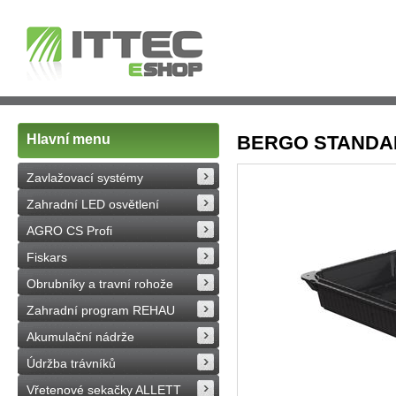
Hlavní menu
BERGO STANDA
Zavlažovací systémy
Zahradní LED osvětlení
AGRO CS Profi
Fiskars
Obrubníky a travní rohože
Zahradní program REHAU
Akumulační nádrže
Údržba trávníků
Vřetenové sekačky ALLETT