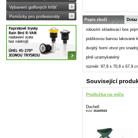
Vybavení golfových hřišť
Pomůcky pro profesionály
Popis zboží
Dotaz
robustní skladovací box poj
práškovou barvou lakované 
dvojitý horní otvor pro snadn
plně uzamykatelný
rozměr: 97,8 x 70,8 x 67,9 c
Související produ
Podložka na míče
Duchell
Kód:
DU49565