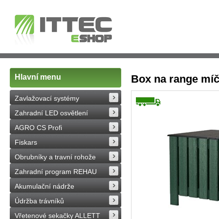
Hlavní menu
Box na range mí
Zavlažovací systémy
Zahradní LED osvětlení
AGRO CS Profi
Fiskars
Obrubníky a travní rohože
Zahradní program REHAU
Akumulační nádrže
Údržba trávníků
Vřetenové sekačky ALLETT