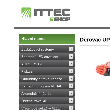
Hlavní menu
Děrovač UP
Zavlažovací systémy
Zahradní LED osvětlení
AGRO CS Profi
Fiskars
Obrubníky a travní rohože
Zahradní program REHAU
Akumulační nádrže
Údržba trávníků
Vřetenové sekačky ALLETT