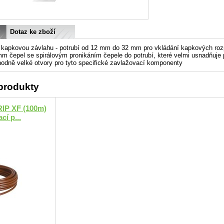
Dotaz ke zboží
 kapkovou závlahu - potrubí od 12 mm do 32 mm pro vkládání kapkových roz
mm čepel se spirálovým pronikáním čepele do potrubí, které velmi usnadňuje p
hodně velké otvory pro tyto specifické zavlažovací komponenty
 produkty
RIP XF (100m)
í p...