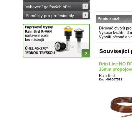
Vybavení golfových hřišť
Pomůcky pro profesionály
Popis zboží
Děrovač otvorů pro
Vysoce kvalitní 3 
Vytváří přesné a v
Související
Drip Line NO D
16mm propojovac
Rain Bird
Kód:
009007531