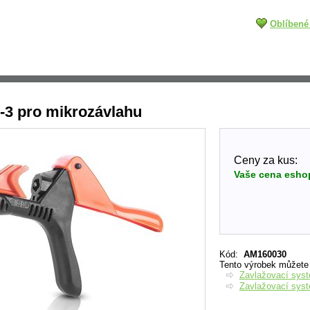
Oblíbené
-3 pro mikrozávlahu
Ceny za kus:
Vaše cena esho
Kód
:
AM160030
Tento výrobek můžete n
Zavlažovací sys
Zavlažovací sys