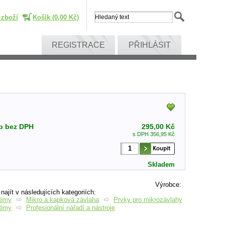
 zboží
Košík (0,00 Kč)
REGISTRACE
PŘIHLÁSIT
p bez DPH
295,00 Kč
s DPH 356,95 Kč
Skladem
Výrobce
:
ajít v následujících kategoriích:
témy
Mikro a kapková závlaha
Prvky pro mikrozávlahy
témy
Profesionální nářadí a nástroje