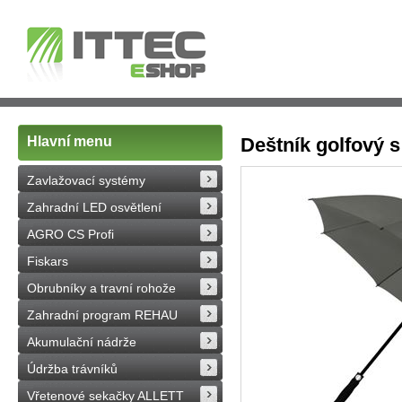
Hlavní menu
Deštník golfový 
Zavlažovací systémy
Zahradní LED osvětlení
AGRO CS Profi
Fiskars
Obrubníky a travní rohože
Zahradní program REHAU
Akumulační nádrže
Údržba trávníků
Vřetenové sekačky ALLETT