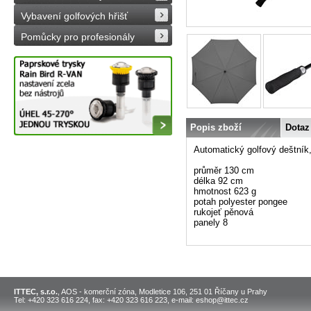
Vybavení golfových hřišť
Pomůcky pro profesionály
Popis zboží
Dotaz
Automatický golfový deštník
průměr 130 cm
délka 92 cm
hmotnost 623 g
potah polyester pongee
rukojeť pěnová
panely 8
ITTEC, s.r.o.
, AOS - komerční zóna, Modletice 106, 251 01 Říčany u Prahy
Tel: +420 323 616 224, fax: +420 323 616 223, e-mail: eshop@ittec.cz