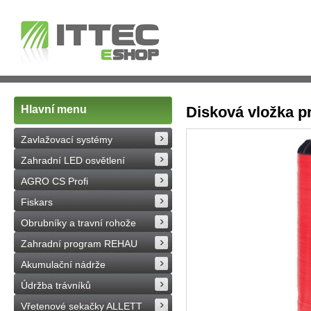
Hlavní menu
Disková vložka pro
Zavlažovací systémy
Zahradní LED osvětlení
AGRO CS Profi
Fiskars
Obrubníky a travní rohože
Zahradní program REHAU
Akumulační nádrže
Údržba trávníků
Vřetenové sekačky ALLETT