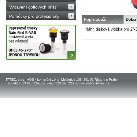
Vybavení golfových hřišť
Pomůcky pro profesionály
Popis zboží
Dotaz
Náhr. disková vložka pro 2"-
ITTEC, s.r.o.
, AOS - komerční zóna, Modletice 106, 251 01 Říčany u Prahy
Tel: +420 323 616 224, fax: +420 323 616 223, e-mail: eshop@ittec.cz