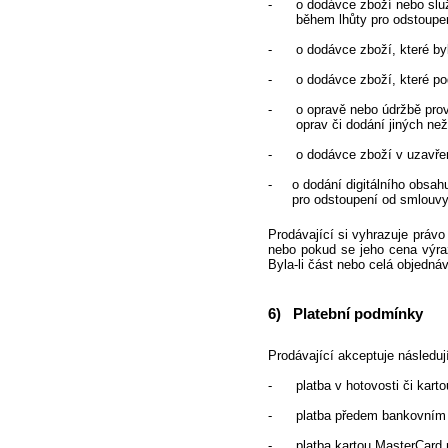
- o dodávce zboží nebo služby
během lhůty pro odstoupení
- o dodávce zboží, které bylo
- o dodávce zboží, které podl
- o opravě nebo údržbě proved
oprav či dodání jiných než 
- o dodávce zboží v uzavřeném
- o dodání digitálního obsahu
pro odstoupení od smlouvy a 
Prodávající si vyhrazuje práv
nebo pokud se jeho cena výraz
Byla-li část nebo celá objedn
6) Platební podmínky
Prodávající akceptuje následuj
- platba v hotovosti či karto
- platba předem bankovním
- platba kartou MasterCard ne