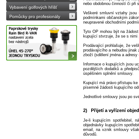
nebo obdobnou činností či při
Vybavení golfových hřišť
Veškeré smluvní vztahy jsou 
Pomůcky pro profesionály
podmínkami občanským zákoníke
neupravené obchodními podmí
Tyto OP mohou být na žádost k
kupující stvrzuje, že se s nim
Prodávající prohlašuje, že ve
prodávajícího a nebudou jinak 
zboží (sdělení jména a adresy 
Informace o kupujících jsou u
pozdějších dodatků a předpis
úspěšném splnění smlouvy.
Kupující má právo přístupu ke
písemné žádosti kupujícího ods
Jednotlivé smlouvy jsou po sv
2) Přijetí a vyřízení obj
Je-li kupujícím spotřebitel
objednávky kupujícím spotřebit
email, na vznik smlouvy však
důvodů.