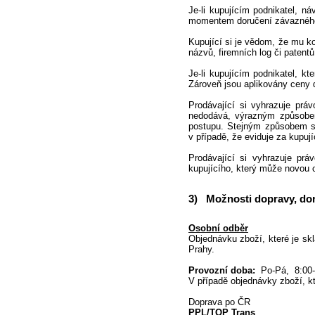
Je-li kupujícím podnikatel, 
momentem doručení závazného s
Kupující si je vědom, že mu k
názvů, firemních log či patentů
Je-li kupujícím podnikatel, 
Zároveň jsou aplikovány ceny 
Prodávající si vyhrazuje práv
nedodává, výrazným způsobem
postupu. Stejným způsobem se
v případě, že eviduje za kupuj
Prodávající si vyhrazuje pr
kupujícího, který může novou 
3) Možnosti dopravy, do
Osobní odběr
Objednávku zboží, které je s
Prahy.
Provozní doba:
Po-Pá, 8:00-1
V případě objednávky zboží, k
Doprava po ČR
PPL/TOP Trans