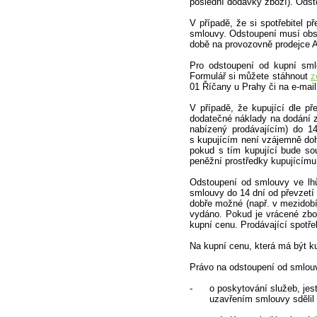
poslední dodávky zboží). Odst
V případě, že si spotřebitel 
smlouvy. Odstoupení musí obsah
době na provozovně prodejce 
Pro odstoupení od kupní smlo
Formulář si můžete stáhnout
z
01 Říčany u Prahy či na e-mail
V případě, že kupující dle př
dodatečné náklady na dodání z
nabízený prodávajícím) do 1
s kupujícím není vzájemně doho
pokud s tím kupující bude souh
peněžní prostředky kupujícímu 
Odstoupení od smlouvy ve lhů
smlouvy do 14 dní od převzetí
dobře možné (např. v mezidobí
vydáno. Pokud je vrácené zbož
kupní cenu. Prodávající spotře
Na kupní cenu, která má být k
Právo na odstoupení od smlou
- o poskytování služeb, jestl
uzavřením smlouvy sdělil spo