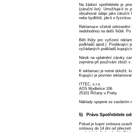
Na žádost spotřebitele je pr
(záruční list). Umožňuje-li to
obsahovat údaje jako záruční l
nebo bydliště, jde-li o fyzick
Reklamace včetně odstranění v
nedohodnou na delší lhůtě. Po 
Běh lhůty pro vyřízení reklam
podkladů apod.). Prodávající 
vyžádaných podkladů kupující
Nárok na uplatnění záruky za
zejména při používání zboží 
K reklamaci je nutné doložit: 
Kupující je povinen reklamova
ITTEC, s.r.o.
AOS Modletice 106
25101 Říčany u Prahy
Náklady spojené se zasláním 
5) Právo Spotřebitele od
Pokud je kupní smlouva uzavře
smlouvy do 14 dní od převzetí 