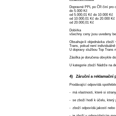
Dopravné PPL po ČR činí pro 
do 5.000 Kč 
od 5.000,01 Kč do 10.000
od 10.000,01 Kč do 20.000
od 20.000,01 Kč
Dobírka 
všechny ceny jsou uvedeny be
Obsahuje-li objednávka zboží
Trans, pokud není individuáln
U dopravy službou Top Trans na
Zásilka je doručena obvykle do
U kategorie zboží Nádrže na de
4) Záruční a reklamační
Prodávající odpovídá spotřebite
- má vlastnosti, které si stra
- se zboží hodí k účelu, který
- zboží odpovídá jakostí nebo
- je zboží v odpovídajícím mn