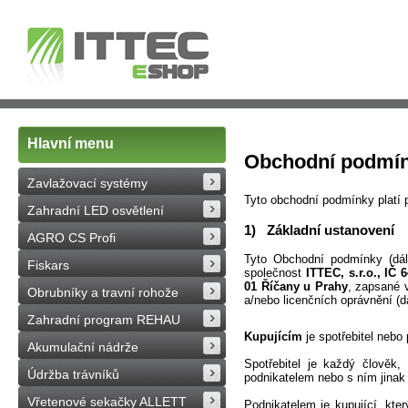
Hlavní menu
Obchodní podmí
Zavlažovací systémy
Tyto obchodní podmínky platí
Zahradní LED osvětlení
1) Základní ustanovení
AGRO CS Profi
Tyto Obchodní podmínky (dál
Fiskars
společnost
ITTEC, s.r.o., IČ
6
01 Říčany u Prahy
, zapsané 
Obrubníky a travní rohože
a/nebo licenčních oprávnění (dá
Zahradní program REHAU
Kupujícím
je spotřebitel nebo
Akumulační nádrže
Spotřebitel je každý člověk
Údržba trávníků
podnikatelem nebo s ním jinak 
Vřetenové sekačky ALLETT
Podnikatelem je kupující, kte