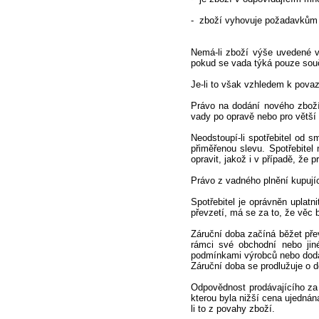
- zboží vyhovuje požadavkům 
Nemá-li zboží výše uvedené v
pokud se vada týká pouze souč
Je-li to však vzhledem k povaz
Právo na dodání nového zboží
vady po opravě nebo pro větší 
Neodstoupí-li spotřebitel od 
přiměřenou slevu. Spotřebite
opravit, jakož i v případě, že
Právo z vadného plnění kupují
Spotřebitel je oprávněn uplat
převzetí, má se za to, že věc b
Záruční doba začíná běžet přev
rámci své obchodní nebo jin
podmínkami výrobců nebo doda
Záruční doba se prodlužuje o 
Odpovědnost prodávajícího za
kterou byla nižší cena ujednán
li to z povahy zboží.