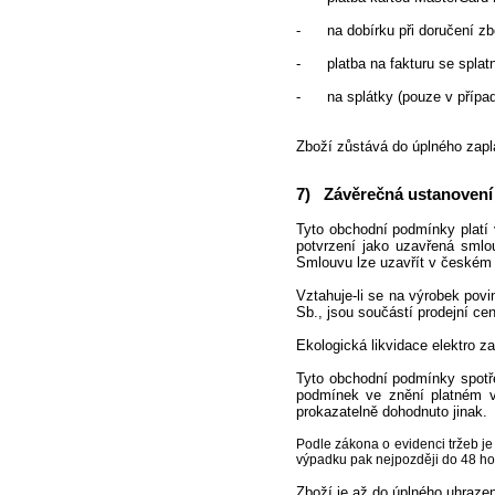
- na dobírku při doručení zbož
- platba na fakturu se splatn
- na splátky (pouze v případě,
Zboží zůstává do úplného zapl
7) Závěrečná ustanovení
Tyto obchodní podmínky platí 
potvrzení jako uzavřená smlou
Smlouvu lze uzavřít v českém 
Vztahuje-li se na výrobek pov
Sb., jsou součástí prodejní cen
Ekologická likvidace elektro z
Tyto obchodní podmínky spotře
podmínek ve znění platném v
prokazatelně dohodnuto jinak.
Podle zákona o evidenci tržeb je
výpadku pak nejpozději do 48 hod
Zboží je až do úplného uhrazen