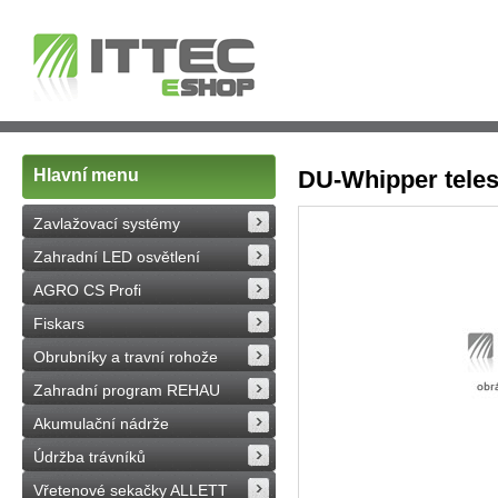
Hlavní menu
DU-Whipper teles
Zavlažovací systémy
Zahradní LED osvětlení
AGRO CS Profi
Fiskars
Obrubníky a travní rohože
Zahradní program REHAU
Akumulační nádrže
Údržba trávníků
Vřetenové sekačky ALLETT