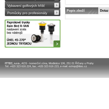
Vybavení golfových hřišť
Popis zboží
Dotaz
Pomůcky pro profesionály
ITTEC, s.r.o.
, AOS - komerční zóna, Modletice 106, 251 01 Říčany u Prahy
Tel: +420 323 616 224, fax: +420 323 616 223, e-mail: eshop@ittec.cz