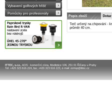
Vybavení golfových hřišť
Pomůcky pro profesionály
Popis zboží
Dotaz
Terč určený na chipování - kr
průměr 40 cm.
ITTEC, s.r.o.
, AOS - komerční zóna, Modletice 106, 251 01 Říčany u Prahy
Tel: +420 323 616 224, fax: +420 323 616 223, e-mail: eshop@ittec.cz