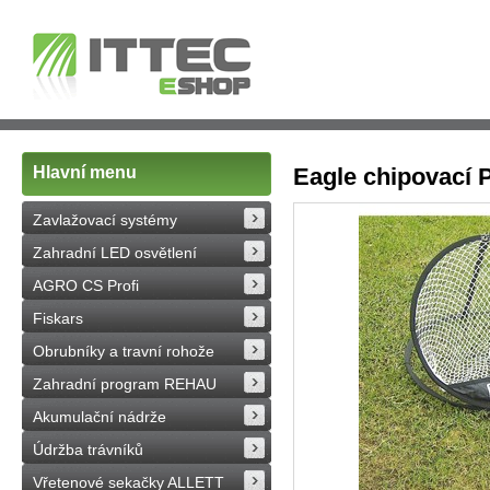
Hlavní menu
Eagle chipovací 
Zavlažovací systémy
Zahradní LED osvětlení
AGRO CS Profi
Fiskars
Obrubníky a travní rohože
Zahradní program REHAU
Akumulační nádrže
Údržba trávníků
Vřetenové sekačky ALLETT