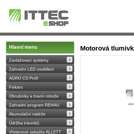
Hlavní menu
Motorová tlumivk
Zavlažovací systémy
Zahradní LED osvětlení
AGRO CS Profi
Fiskars
Obrubníky a travní rohože
Zahradní program REHAU
Akumulační nádrže
Údržba trávníků
Vřetenové sekačky ALLETT