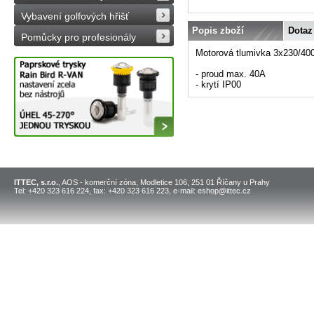
Vybavení golfových hřišť
Popis zboží
Dotaz
Pomůcky pro profesionály
Motorová tlumivka 3x230/40
- proud max. 40A
- krytí IP00
ITTEC, s.r.o.
, AOS - komerční zóna, Modletice 106, 251 01 Říčany u Prahy
Tel: +420 323 616 224, fax: +420 323 616 223, e-mail: eshop@ittec.cz