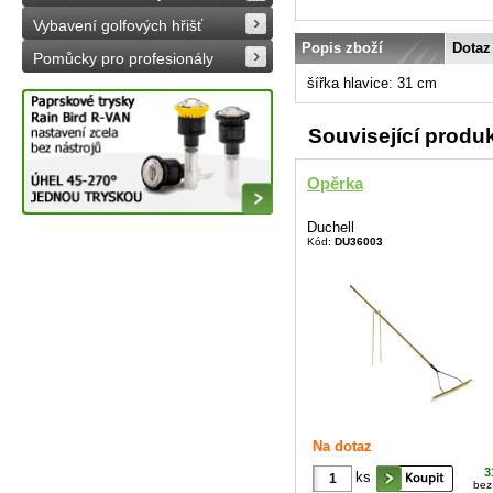
Vybavení golfových hřišť
Popis zboží
Dotaz
Pomůcky pro profesionály
šířka hlavice: 31 cm
Související produ
Opěrka
Duchell
Kód:
DU36003
Na dotaz
3
ks
bez