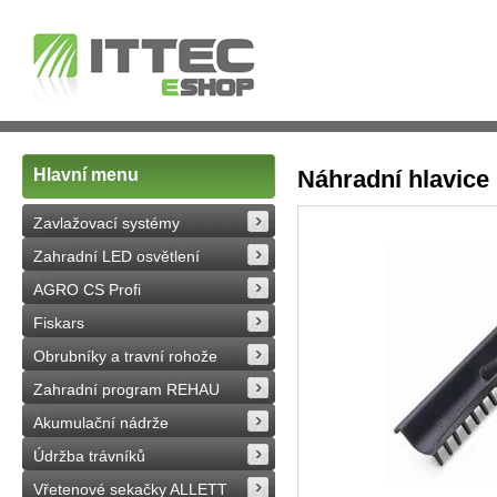
Hlavní menu
Náhradní hlavice
Zavlažovací systémy
Zahradní LED osvětlení
AGRO CS Profi
Fiskars
Obrubníky a travní rohože
Zahradní program REHAU
Akumulační nádrže
Údržba trávníků
Vřetenové sekačky ALLETT