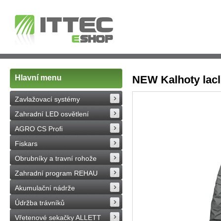
Hlavní menu
NEW Kalhoty lacl 
Zavlažovací systémy
Zahradní LED osvětlení
AGRO CS Profi
Fiskars
Obrubníky a travní rohože
Zahradní program REHAU
Akumulační nádrže
Údržba trávníků
Vřetenové sekačky ALLETT