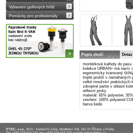
Vybavení golfových hřišť
Pomůcky pro profesionály
Popis zboží
Dotaz
montérkové kalhoty do pasu 
kolekce URBAN+ má navíc opr
ergonomicky tvarovaný štíhlý
trojité prošití v namáhaných 
velké množství praktických 
zdvojené partie v oblasti ko
reflexní prvky
materiál: 65% polyester, 35%
zesílení: 100% polyamid 
barva:šedá
ITTEC, s.r.o.
, AOS - komerční zóna, Modletice 106, 251 01 Říčany u Prahy
Tel: +420 323 616 224, fax: +420 323 616 223, e-mail: eshop@ittec.cz