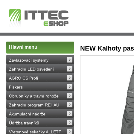
Hlavní menu
NEW Kalhoty pas 
Zavlažovací systémy
Zahradní LED osvětlení
AGRO CS Profi
Fiskars
Obrubníky a travní rohože
Zahradní program REHAU
Akumulační nádrže
Údržba trávníků
Vřetenové sekačky ALLETT