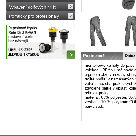
Vybavení golfových hřišť
Pomůcky pro profesionály
Popis zboží
Dotaz
montérkové kalhoty do pasu 
kolekce URBAN+ má navíc opr
ergonomicky tvarovaný štíhlý
trojité prošití v namáhaných 
velké množství praktických 
zdvojené partie v oblasti ko
reflexní prvky
materiál: 65% polyester, 35%
zesílení: 100% polyamid 
barva:šedá