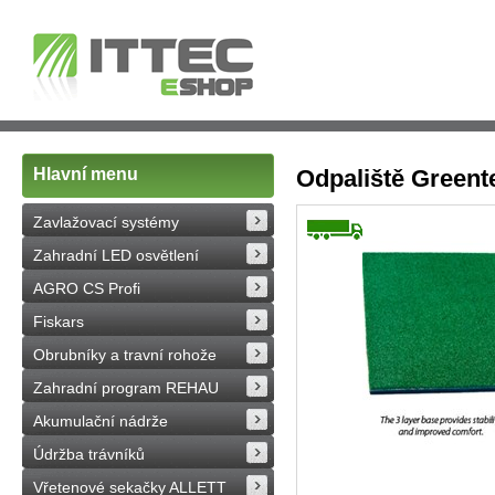
Hlavní menu
Odpaliště Green
Zavlažovací systémy
Zahradní LED osvětlení
AGRO CS Profi
Fiskars
Obrubníky a travní rohože
Zahradní program REHAU
Akumulační nádrže
Údržba trávníků
Vřetenové sekačky ALLETT