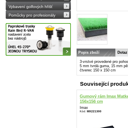
Vybavení golfových hřišť
Pomůcky pro profesionály
Popis zboží
Dotaz
3-vrstvé provedené pro poho
5 mm tvrdá guma, 15 mm pěna
čtverec 150 x 150 cm
Související produ
Gumový rám Imax Matk
156x156 cm
Imax
Kód:
MX221300