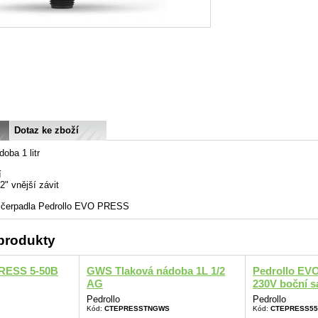
Dotaz ke zboží
oba 1 litr
í
2" vnější závit
d čerpadla Pedrollo EVO PRESS
 produkty
PRESS 5-50B
GWS Tlaková nádoba 1L 1/2
Pedrollo EV
AG
230V boční s
Pedrollo
Pedrollo
Kód:
CTEPRESSTNGWS
Kód:
CTEPRESS55