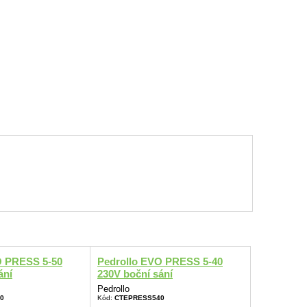
O PRESS 5-50
Pedrollo EVO PRESS 5-40
ání
230V boční sání
Pedrollo
0
Kód:
CTEPRESS540