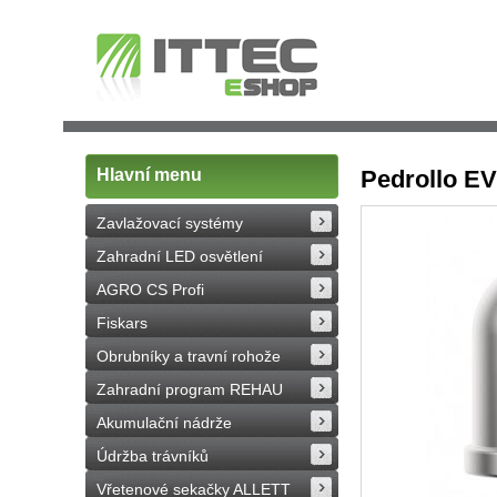
Hlavní menu
Pedrollo EV
Zavlažovací systémy
Zahradní LED osvětlení
AGRO CS Profi
Fiskars
Obrubníky a travní rohože
Zahradní program REHAU
Akumulační nádrže
Údržba trávníků
Vřetenové sekačky ALLETT