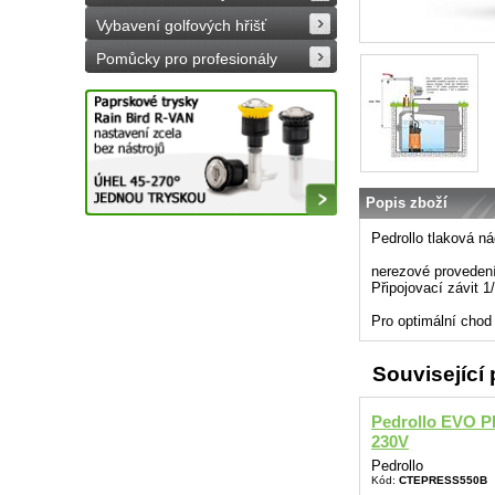
Vybavení golfových hřišť
Pomůcky pro profesionály
Popis zboží
Pedrollo tlaková nád
nerezové proveden
Připojovací závit 1/
Pro optimální cho
Související
Pedrollo EVO 
230V
Pedrollo
Kód:
CTEPRESS550B