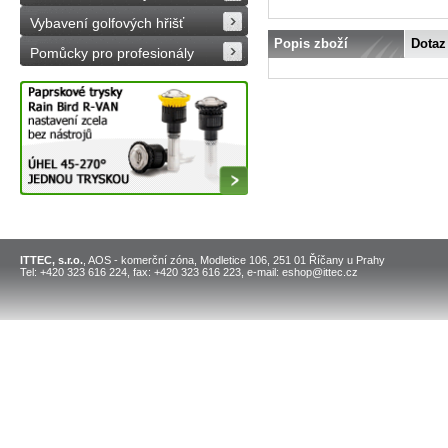
Vybavení golfových hřišť
Popis zboží
Dotaz
Pomůcky pro profesionály
ITTEC, s.r.o.
, AOS - komerční zóna, Modletice 106, 251 01 Říčany u Prahy
Tel: +420 323 616 224, fax: +420 323 616 223, e-mail: eshop@ittec.cz