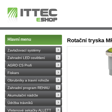
Hlavní menu
Rotační tryska MP
Zavlažovací systémy
Zahradní LED osvětlení
AGRO CS Profi
Fiskars
Obrubníky a travní rohože
Zahradní program REHAU
Akumulační nádrže
Údržba trávníků
Vřetenové sekačky ALLETT