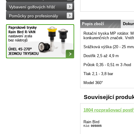
Vybavení golfových hřišť
Pomůcky pro profesionály
Popis zboží
Doku
Rotační tryska MP rotátor. 
konkurenčních značek. Vnitřn
Srážková výška (20 - 25 mm/h
Dostřik 2,5 až 4,9 m
Průtok 0,35 - 0,51 m 3 /hod
Tlak 2,1 - 3,8 bar
Model 360°
Související produ
1804 rozprašovací postř
Rain Bird
Kód:
005005