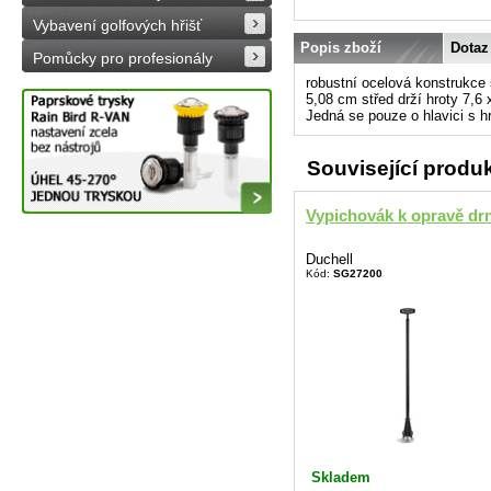
Vybavení golfových hřišť
Popis zboží
Dotaz
Pomůcky pro profesionály
robustní ocelová konstrukc
5,08 cm střed drží hroty 7,6
Jedná se pouze o hlavici s hr
Související produ
Vypichovák k opravě dr
Duchell
Kód:
SG27200
Skladem