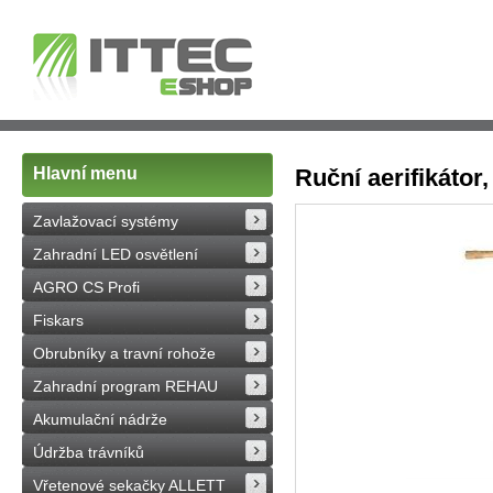
Hlavní menu
Ruční aerifikátor
Zavlažovací systémy
Zahradní LED osvětlení
AGRO CS Profi
Fiskars
Obrubníky a travní rohože
Zahradní program REHAU
Akumulační nádrže
Údržba trávníků
Vřetenové sekačky ALLETT