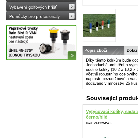
Vybavení golfových hřišť
Pomůcky pro profesionály
Popis zboží
Dotaz
Díky těmto kolíkům bude dopr
Jednoduché umístění a vyjm
odolně kolíky (10,2 x 10,2 
včetně robustního ocelového
naprosto bezúdržbové a varia
dodáváno v množství 25 kusů
Související produ
Vytyčovací kolíky, sada 
černo/bílé
Kód:
PA12252-25