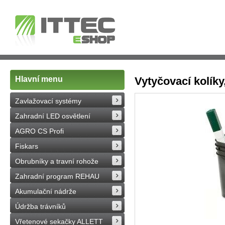
Hlavní menu
Vytyčovací kolíky
Zavlažovací systémy
Zahradní LED osvětlení
AGRO CS Profi
Fiskars
Obrubníky a travní rohože
Zahradní program REHAU
Akumulační nádrže
Údržba trávníků
Vřetenové sekačky ALLETT