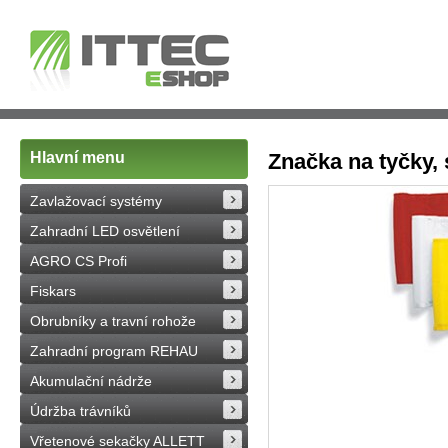
Hlavní menu
Značka na tyčky,
Zavlažovací systémy
Zahradní LED osvětlení
AGRO CS Profi
Fiskars
Obrubníky a travní rohože
Zahradní program REHAU
Akumulační nádrže
Údržba trávníků
Vřetenové sekačky ALLETT