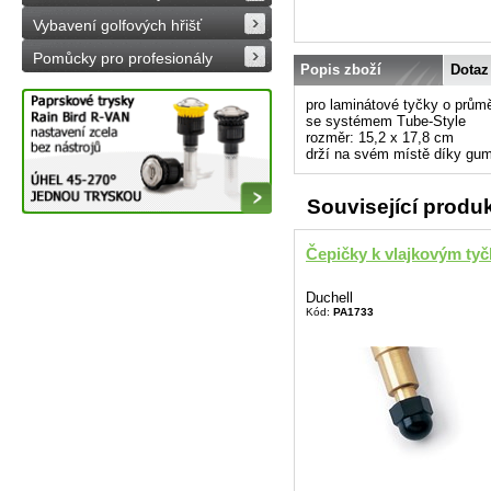
Vybavení golfových hřišť
Pomůcky pro profesionály
Popis zboží
Dotaz
pro laminátové tyčky o prům
se systémem Tube-Style
rozměr: 15,2 x 17,8 cm
drží na svém místě díky g
Související produ
Čepičky k vlajkovým ty
Duchell
Kód:
PA1733