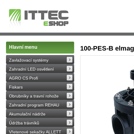
Hlavní menu
100-PES-B elmag.
Zavlažovací systémy
Zahradní LED osvětlení
AGRO CS Profi
Fiskars
Obrubníky a travní rohože
Zahradní program REHAU
Akumulační nádrže
Údržba trávníků
Vřetenové sekačky ALLETT