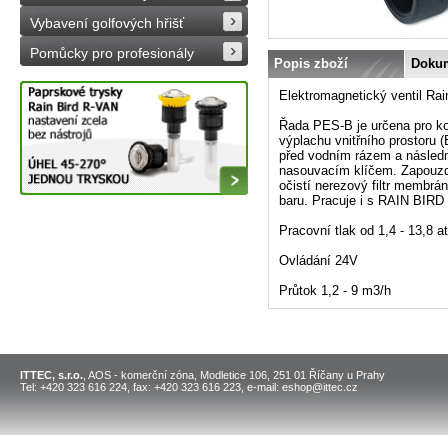
Vybavení golfových hřišť
Pomůcky pro profesionály
Popis zboží
Doku
Elektromagnetický ventil Rai
Řada PES-B je určena pro kom
výplachu vnitřního prostoru 
před vodním rázem a následn
nasouvacím klíčem. Zapouzdř
očistí nerezový filtr membrá
baru. Pracuje i s RAIN BIRD 
Pracovní tlak od 1,4 - 13,8 a
Ovládání 24V
Průtok 1,2 - 9 m3/h
ITTEC, s.r.o.
, AOS - komerční zóna, Modletice 106, 251 01 Říčany u Prahy
Tel: +420 323 616 224, fax: +420 323 616 223, e-mail: eshop@ittec.cz