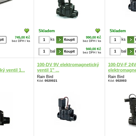
Skladem
Skladem
745,00 Kč
990,00 Kč
ks
ks
bez DPH / ks
bez DPH / ks
940,00 Kč
bal
bal
bez DPH / ks
100-DV 9V elektromagnetický
100-DV-F 24
ý ventil 1...
ventil 1" ...
elektromagnet
Rain Bird
Rain Bird
Kód:
0020021
Kód:
002003