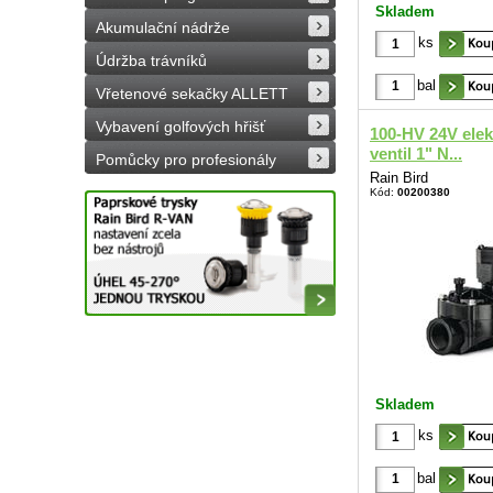
Skladem
Akumulační nádrže
ks
Údržba trávníků
bal
Vřetenové sekačky ALLETT
Vybavení golfových hřišť
100-HV 24V ele
ventil 1" N...
Pomůcky pro profesionály
Rain Bird
Kód:
00200380
Skladem
ks
bal