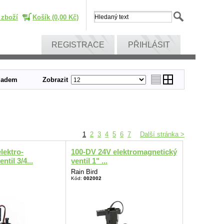
 zboží
Košík (0,00 Kč)
REGISTRACE
PŘIHLÁSIT
ladem
Zobrazit
1
2
3
4
5
6
7
Další stránka >
lektro-
100-DV 24V elektromagnetický
ntil 3/4...
ventil 1" ...
Rain Bird
Kód:
002002