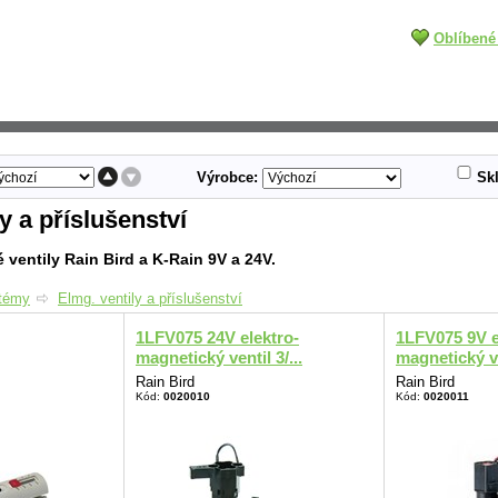
Oblíbené
Výrobce:
Sk
y a příslušenství
 ventily Rain Bird a K-Rain 9V a 24V.
stémy
Elmg. ventily a příslušenství
1LFV075 24V elektro-
1LFV075 9V e
magnetický ventil 3/...
magnetický ve
Rain Bird
Rain Bird
Kód:
0020010
Kód:
0020011