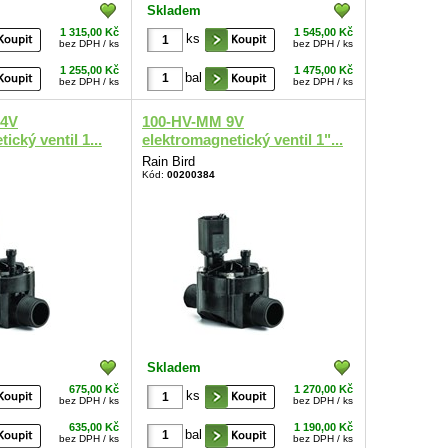
Skladem
1 315,00 Kč
1 545,00 Kč
ks
bez DPH / ks
bez DPH / ks
1 255,00 Kč
1 475,00 Kč
bal
bez DPH / ks
bez DPH / ks
24V
100-HV-MM 9V
ický ventil 1...
elektromagnetický ventil 1"...
Rain Bird
Kód:
00200384
Skladem
675,00 Kč
1 270,00 Kč
ks
bez DPH / ks
bez DPH / ks
635,00 Kč
1 190,00 Kč
bal
bez DPH / ks
bez DPH / ks