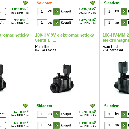
Na dotaz
Skladem
1 040,00 Kč
1 495,00 Kč
ks
ks
bez DPH / ks
bez DPH / ks
990,00 Kč
1 425,00 Kč
bal
bal
bez DPH / ks
bez DPH / ks
ktromagnetický
100-HV 9V elektromagnetický
100-HV-MM 
ventil 1" ...
elektromagnet
Rain Bird
Rain Bird
Kód:
00200383
Kód:
00200382
Skladem
Skladem
675,00 Kč
1 270,00 Kč
ks
ks
bez DPH / ks
bez DPH / ks
635,00 Kč
1 190,00 Kč
bal
bal
bez DPH / ks
bez DPH / ks