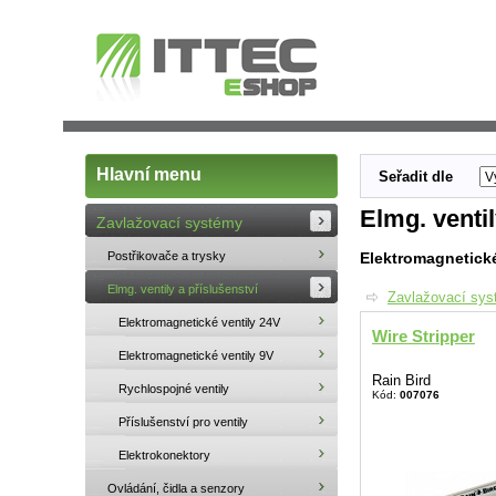
Hlavní menu
Seřadit dle
Elmg. ventil
Zavlažovací systémy
Postřikovače a trysky
Elektromagnetické
Elmg. ventily a příslušenství
Zavlažovací sy
Elektromagnetické ventily 24V
Wire Stripper
Elektromagnetické ventily 9V
Rain Bird
Rychlospojné ventily
Kód:
007076
Příslušenství pro ventily
Elektrokonektory
Ovládání, čidla a senzory