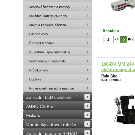
Ventilové šachtice a komory
Ovládací kabely 24V a 9V
Mikro a kapková závlaha
Skladem
Filtrace vody
ks
Čerpací technika
PE potrubí, spoj. materiál, aj.
Vodoměry a příslušenství
100-DV MM 24V
elektromagnetick
Průtokoměry
Rain Bird
Doplňky
Kód:
0020026
Profesionální nářadí a nástroje
Zahradní LED osvětlení
AGRO CS Profi
Fiskars
Obrubníky a travní rohože
Zahradní program REHAU