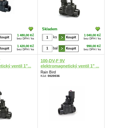
Skladem
1 480,00 Kč
1 040,00 Kč
ks
bez DPH / ks
bez DPH / ks
1 420,00 Kč
990,00 Kč
bal
bez DPH / ks
bez DPH / ks
V
100-DV-F 9V
ický ventil 1"...
elektromagnetický ventil 1" ...
Rain Bird
Kód:
0020036