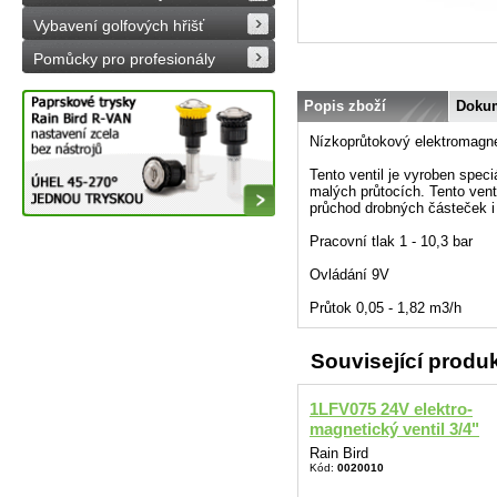
Vybavení golfových hřišť
Pomůcky pro profesionály
Popis zboží
Doku
Nízkoprůtokový elektromagnet
Tento ventil je vyroben spec
malých průtocích. Tento vent
průchod drobných částeček i 
Pracovní tlak 1 - 10,3 bar
Ovládání 9V
Průtok 0,05 - 1,82 m3/h
Související produ
1LFV075 24V elektro-
magnetický ventil 3/4"
Rain Bird
Kód:
0020010