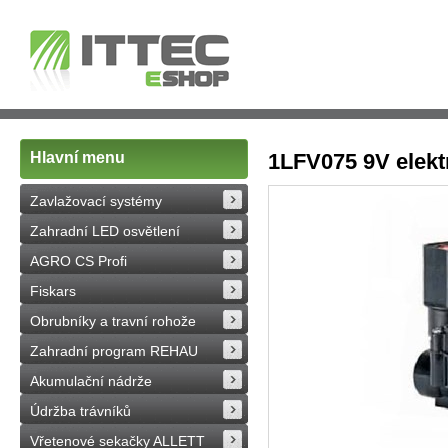
Hlavní menu
1LFV075 9V elektr
Zavlažovací systémy
Zahradní LED osvětlení
AGRO CS Profi
Fiskars
Obrubníky a travní rohože
Zahradní program REHAU
Akumulační nádrže
Údržba trávníků
Vřetenové sekačky ALLETT