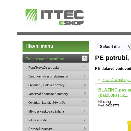
Hlavní menu
Seřadit dle
PE potrubí, 
Zavlažovací systémy
Postřikovače a trysky
PE tlakové vodovodn
Elmg. ventily a příslušenství
Zavlažovací sy
Ovládání, čidla a senzory
BLAZING pas s
Ventilové šachtice a komory
(bal250ks) 32...
Blazing
Ovládací kabely 24V a 9V
Kód:
00201771
Mikro a kapková závlaha
Filtrace vody
Čerpací technika