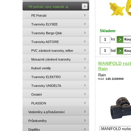
PE potrubí, spoj. materiál, aj.
PE Potrubí
Tvarovky ELYSEE
Skladem
Tvarovky Bergo Qlok
ks
Tvarovky ASTORE
bal
PVC závitové tvarovky, teflon
Mosazné závitové tvarovky
MANIFOLD rozb
Rain
Kulové ventily
Rain
Tvarovky ELEKTRO
Kód:
145.1100000
Tvarovky UNIDELTA
Ostatní
PLASSON
Vodoměry a příslušenství
Průtokoměry
Doplňky