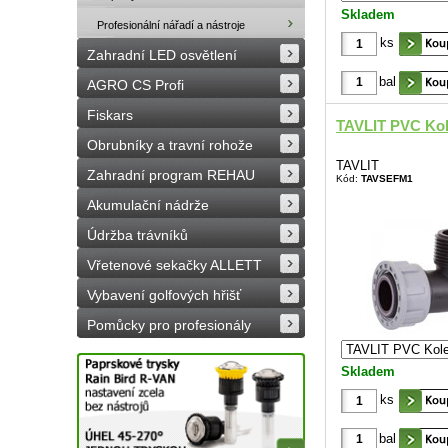
Skladem
Profesionální nářadí a nástroje
ks
Zahradní LED osvětlení
bal
AGRO CS Profi
Fiskars
TAVLIT PVC Kol
Obrubníky a travní rohože
TAVLIT
Zahradní program REHAU
Kód:
TAVSEFM1
Akumulační nádrže
Údržba trávníků
Vřetenové sekačky ALLETT
Vybavení golfových hřišť
Pomůcky pro profesionály
Skladem
ks
bal