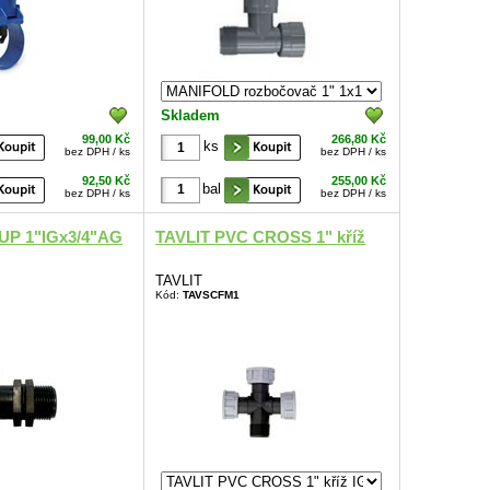
Skladem
99,00 Kč
266,80 Kč
ks
bez DPH / ks
bez DPH / ks
92,50 Kč
255,00 Kč
bal
bez DPH / ks
bez DPH / ks
UP 1"IGx3/4"AG
TAVLIT PVC CROSS 1" kříž
TAVLIT
Kód:
TAVSCFM1