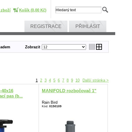
 zboží
Košík (0,00 Kč)
REGISTRACE
PŘIHLÁSIT
ladem
Zobrazit
1
2
3
4
5
6
7
8
9
10
Další stránka >
-40x16
MANIFOLD rozbočovač 1"
í pas (b...
Rain Bird
Kód:
0150109