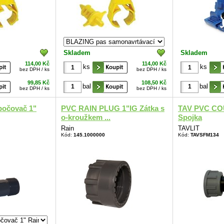
Skladem
Skladem
114,00 Kč
114,00 Kč
ks
ks
bez DPH / ks
bez DPH / ks
99,85 Kč
108,50 Kč
bal
bal
bez DPH / ks
bez DPH / ks
očovač 1"
PVC RAIN PLUG 1"IG Zátka s
TAV PVC CO
o-kroužkem ...
Spojka
Rain
TAVLIT
Kód:
145.1000000
Kód:
TAVSFM134