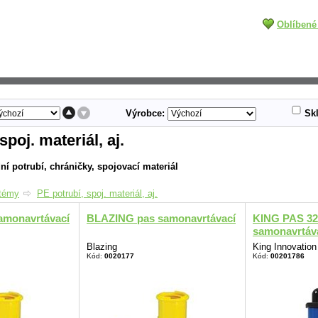
Oblíbené
Výrobce:
Sk
spoj. materiál, aj.
í potrubí, chráničky, spojovací materiál
stémy
PE potrubí, spoj. materiál, aj.
amonavrtávací
BLAZING pas samonavrtávací
KING PAS 32
samonavrtávac
Blazing
King Innovation
Kód:
0020177
Kód:
00201786