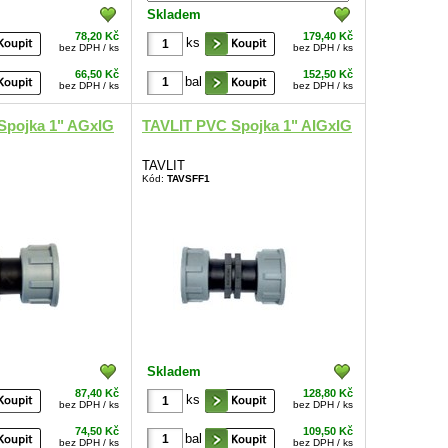
Skladem
78,20 Kč
179,40 Kč
ks
bez DPH / ks
bez DPH / ks
66,50 Kč
152,50 Kč
bal
bez DPH / ks
bez DPH / ks
Spojka 1" AGxIG
TAVLIT PVC Spojka 1" AIGxIG
TAVLIT
Kód:
TAVSFF1
Skladem
87,40 Kč
128,80 Kč
ks
bez DPH / ks
bez DPH / ks
74,50 Kč
109,50 Kč
bal
bez DPH / ks
bez DPH / ks