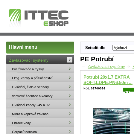
Hlavní menu
Seřadit dle
PE Potrubí
Zavlažovací systémy
Zavlažovací systémy
Postřikovače a trysky
Potrubí 20x1,7 EXTRA
Elmg. ventily a příslušenství
SOFT,LDPE,PN6,50m ...
Ovládání, čidla a senzory
Kód:
01700086
Ventilové šachtice a komory
Ovládací kabely 24V a 9V
Mikro a kapková závlaha
Filtrace vody
Čerpací technika