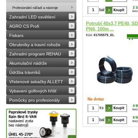
2 1
Profesionální nářadí a nástroje
bal
bez
Zahradní LED osvětlení
Potrubí 40x3,7 PE40, S
AGRO CS Profi
PN6, 100m ...
Fiskars
Kód:
01705575_EL
Obrubníky a travní rohože
Zahradní program REHAU
Akumulační nádrže
Údržba trávníků
Vřetenové sekačky ALLETT
Vybavení golfových hřišť
Na dotaz
Pomůcky pro profesionály
4 9
ks
bez
9 5
bal
bez