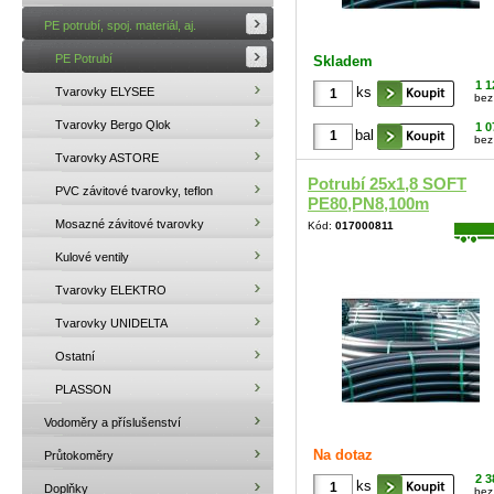
PE potrubí, spoj. materiál, aj.
PE Potrubí
Skladem
1 1
ks
Tvarovky ELYSEE
bez
Tvarovky Bergo Qlok
1 0
bal
bez
Tvarovky ASTORE
Potrubí 25x1,8 SOFT
PVC závitové tvarovky, teflon
PE80,PN8,100m
Mosazné závitové tvarovky
Kód:
017000811
Kulové ventily
Tvarovky ELEKTRO
Tvarovky UNIDELTA
Ostatní
PLASSON
Vodoměry a příslušenství
Na dotaz
Průtokoměry
2 3
ks
Doplňky
bez