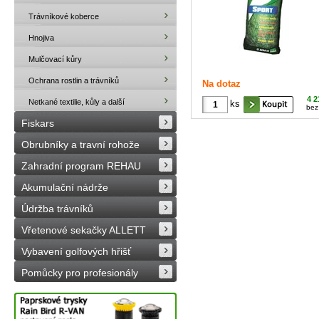
Trávníkové koberce
Hnojiva
Mulčovací kůry
Ochrana rostlin a trávníků
Na dotaz
4 2
Netkané textilie, kůly a další
ks
bez
Fiskars
Obrubníky a travní rohože
Zahradní program REHAU
Akumulační nádrže
Údržba trávníků
Vřetenové sekačky ALLETT
Vybavení golfových hřišť
Pomůcky pro profesionály