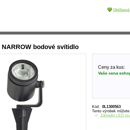
Oblíbené
 NARROW bodové svítidlo
Ceny za kus:
Vaše cena esho
Kód
:
0L1300563
Tento výrobek můžete n
Zahradní LED osv