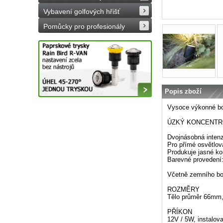
Vybavení golfových hřišť
Pomůcky pro profesionály
Popis zboží
Vysoce výkonné bod
ÚZKÝ KONCENTROVA
Dvojnásobná inten
Pro přímé osvětlová
Produkuje jasné ko
Barevné provedení:
Včetně zemního bo
ROZMĚRY
Tělo průměr 66mm, 
PŘÍKON
12V / 5W, instalov