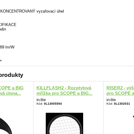
Ý KONCENTROVANÝ vyzařovací úhel
IFIKACE
odin
i 89 lm/W
A+
 produkty
COPE a BIG
KILLFLASH2 - Rozptylová
RISER2 - výš
á clona...
mřížka pro SCOPE a BIG...
pro SCOPE a
in-lite
in-lite
Kód:
0L13005594
Kód:
0L1302031