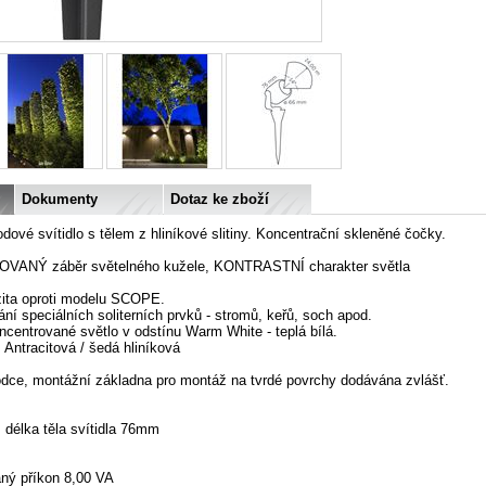
Dokumenty
Dotaz ke zboží
ové svítidlo s tělem z hliníkové slitiny. Koncentrační skleněné čočky.
NÝ záběr světelného kužele, KONTRASTNÍ charakter světla
zita oproti modelu SCOPE.
ní speciálních soliterních prvků - stromů, keřů, soch apod.
ncentrované světlo v odstínu Warm White - teplá bílá.
 Antracitová / šedá hliníková
dce, montážní základna pro montáž na tvrdé povrchy dodávána zvlášť.
délka těla svítidla 76mm
aný příkon 8,00 VA