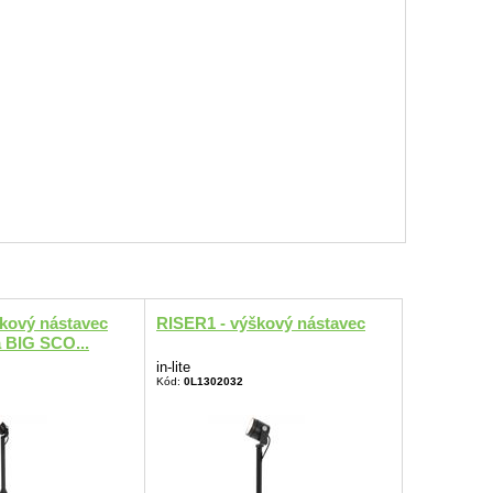
kový nástavec
RISER1 - výškový nástavec
 BIG SCO...
in-lite
Kód:
0L1302032