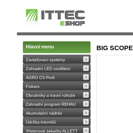
Hlavní menu
BIG SCOPE
Zavlažovací systémy
Zahradní LED osvětlení
AGRO CS Profi
Fiskars
Obrubníky a travní rohože
Zahradní program REHAU
Akumulační nádrže
Údržba trávníků
Vřetenové sekačky ALLETT