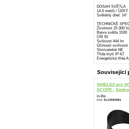
DOSAH SVĚTLA
14,0 metrů / ÚZK
Světelný úhel: 14°
TECHNICKÉ SPEC
Životnost 25 000 h
Barva světla 3100
CRI 92
Svítivost 444 lm
Účinnost svítivost
Stmívatelné NE
Třída krytí IP-67
Energetická třída 
Související
SHIELD2 pro S
SCOPE - Směrov
in-lite
Kód:
0L13005581