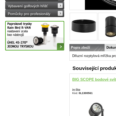
Vybavení golfových hřišť
Pomůcky pro profesionály
Popis zboží
Doku
Difuzní rozptylová mřížka
Související produ
BIG SCOPE bodové svít
in-lite
Kód:
0L1300561