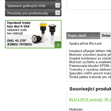
Vybavení golfových hřišť
Pomůcky pro profesionály
Popis zboží
Dotaz
Spojka přímá Blu-Lock
Instalace přípojek během něko
Možnost vytvoření pružné př
Snadná kombinace se stand
Možnost rychlého a snadnéh
Patentované těsnění EPDM a 
Tvarovky s vysokou odolnos
Speciální vnitřní povrch tvar
Široká paleta tvarovek pro vš
Související produ
BLU-LOCK potrubí, 30 
Hydrorain