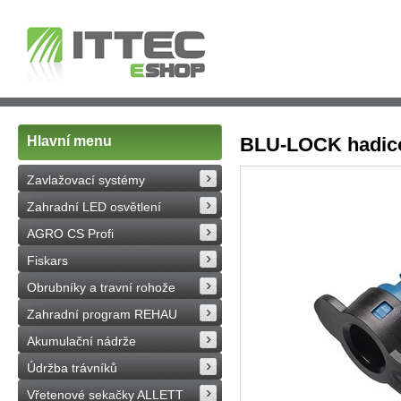
Hlavní menu
BLU-LOCK hadico
Zavlažovací systémy
Zahradní LED osvětlení
AGRO CS Profi
Fiskars
Obrubníky a travní rohože
Zahradní program REHAU
Akumulační nádrže
Údržba trávníků
Vřetenové sekačky ALLETT