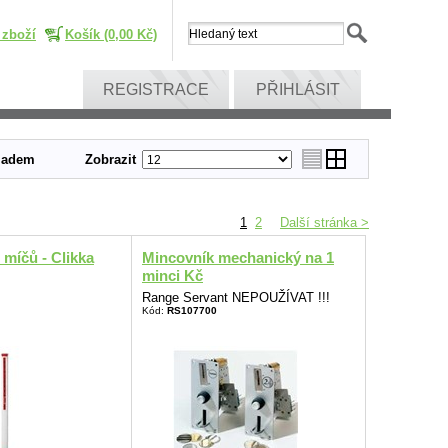
 zboží
Košík (0,00 Kč)
REGISTRACE
PŘIHLÁSIT
ladem
Zobrazit
1
2
Další stránka >
 míčů - Clikka
Mincovník mechanický na 1
minci Kč
Range Servant NEPOUŽÍVAT !!!
Kód:
RS107700