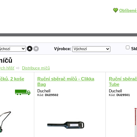
Oblíbené
Výrobce:
Sk
míčů
ch hřišť
Distribuce míčů
čků, 2 koše
Ruční sběrač míčů - Clikka
Ruční sběrač
Bag
Tube
Duchell
Duchell
Kód:
DU29502
Kód:
DU29501