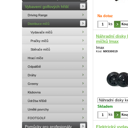
Vybavení golfových hřišť
Driving Range
Na dotaz
ks
Distribuce míčů
Vydavače míčů
Náhradní disky 
míčků Imax
Pračky míčů
Imax
Sběrače míčů
Kód:
MX530019
Hrací míče
Odpaliště
Dráhy
Greeny
Klubovna
Údržba hřiště
Skladem
Umělé povrchy
ks
FOOTGOLF
Pomůcky pro profesionály
Elektrický vyda