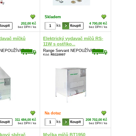
Skladem
202,00 Kč
4 700,00 Kč
ks
bez DPH / ks
bez DPH / ks
ydavač míčků
Elektrický vydavač míčů RS-
11W s ostřiko...
 NEPOUŽÍVAT !!!
Range Servant NEPOUŽÍVAT !!!
Kód:
RS110007
Na dotaz
311 484,00 Kč
208 702,00 Kč
ks
bez DPH / ks
bez DPH / ks
nkový sběrač
Myčka míčů BT1950