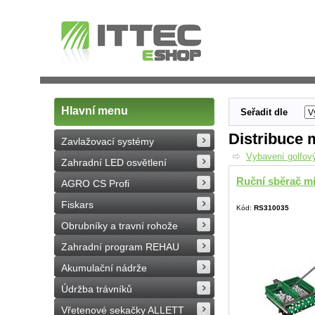
Hlavní menu
Seřadit dle
Distribuce 
Zavlažovací systémy
Vybavení golfový
Zahradní LED osvětlení
Ruční sběrač mí
AGRO CS Profi
Fiskars
Kód:
RS310035
Obrubníky a travní rohože
Zahradní program REHAU
Akumulační nádrže
Údržba trávníků
Vřetenové sekačky ALLETT