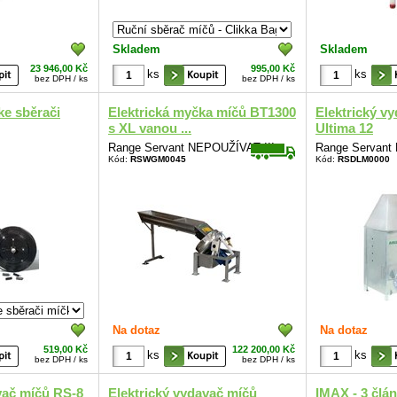
Skladem
Skladem
23 946,00 Kč
995,00 Kč
ks
ks
bez DPH / ks
bez DPH / ks
ke sběrači
Elektrická myčka míčů BT1300
Elektrický v
s XL vanou ...
Ultima 12
Range Servant NEPOUŽÍVAT !!!
Range Servant
Kód:
RSWGM0045
Kód:
RSDLM0000
Na dotaz
Na dotaz
519,00 Kč
122 200,00 Kč
ks
ks
bez DPH / ks
bez DPH / ks
vač míčů RS-8
Elektrický vydavač míčů
IMAX - 3 člá