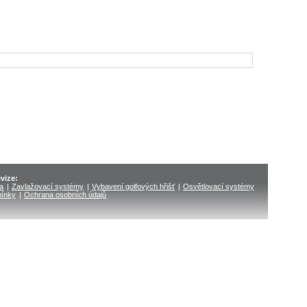
vize:
ka
|
Zavlažovací systémy
|
Vybavení golfových hřišť
|
Osvětlovací systémy
ínky
|
Ochrana osobních údajů