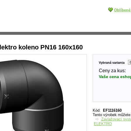
Oblíbené
lektro koleno PN16 160x160
Vybraná varianta
Ceny za kus:
Vaše cena esho
Kód
:
EF1116160
Tento výrobek můžete n
Zavlažovací sys
ELEKTRO