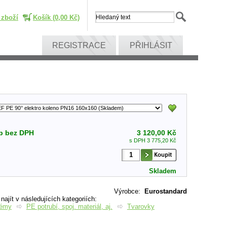
 zboží
Košík (0,00 Kč)
REGISTRACE
PŘIHLÁSIT
p bez DPH
3 120,00 Kč
s DPH 3 775,20 Kč
Skladem
Výrobce
:
Eurostandard
ajít v následujících kategoriích:
témy
PE potrubí, spoj. materiál, aj.
Tvarovky