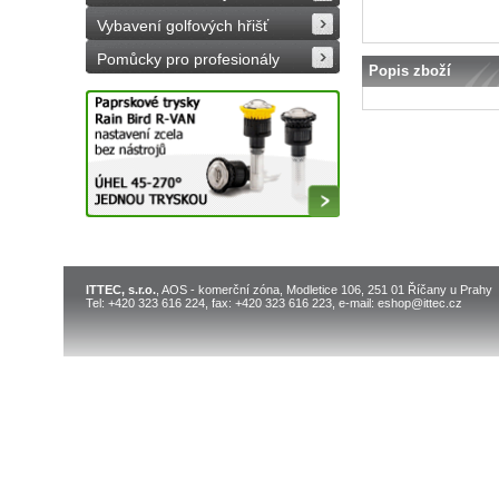
Vybavení golfových hřišť
Pomůcky pro profesionály
Popis zboží
ITTEC, s.r.o.
, AOS - komerční zóna, Modletice 106, 251 01 Říčany u Prahy
Tel: +420 323 616 224, fax: +420 323 616 223, e-mail: eshop@ittec.cz