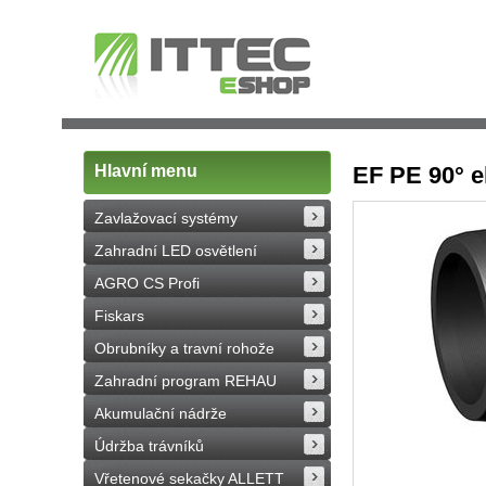
Hlavní menu
EF PE 90° e
Zavlažovací systémy
Zahradní LED osvětlení
AGRO CS Profi
Fiskars
Obrubníky a travní rohože
Zahradní program REHAU
Akumulační nádrže
Údržba trávníků
Vřetenové sekačky ALLETT