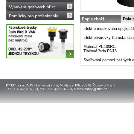
Vybavení golfových hřišť
Pomůcky pro profesionály
Popis zboží
Doku
Elektro redukovaná spojka 1
Elektrotvarovky Eurostandar
Materiál PE100RC
Tlaková řada PN16
Svařování pomocí běžných ele
ITTEC, s.r.o.
, AOS - komerční zóna, Modletice 106, 251 01 Říčany u Prahy
Tel: +420 323 616 224, fax: +420 323 616 223, e-mail: eshop@ittec.cz