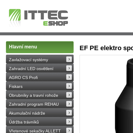
Hlavní menu
EF PE elektro sp
Zavlažovací systémy
Zahradní LED osvětlení
AGRO CS Profi
Fiskars
Obrubníky a travní rohože
Zahradní program REHAU
Akumulační nádrže
Údržba trávníků
Vřetenové sekačky ALLETT