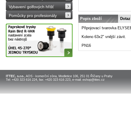
Vybavení golfových hřišť
Pomůcky pro profesionály
Popis zboží
Dotaz
Připojovací tvarovka ELYSEE
Koleno 63x2" vnější závit.
PN16
ITTEC, s.r.o.
, AOS - komerční zóna, Modletice 106, 251 01 Říčany u Prahy
Tel: +420 323 616 224, fax: +420 323 616 223, e-mail: eshop@ittec.cz