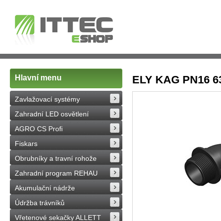
Hlavní menu
ELY KAG PN16 6
Zavlažovací systémy
Zahradní LED osvětlení
AGRO CS Profi
Fiskars
Obrubníky a travní rohože
Zahradní program REHAU
Akumulační nádrže
Údržba trávníků
Vřetenové sekačky ALLETT