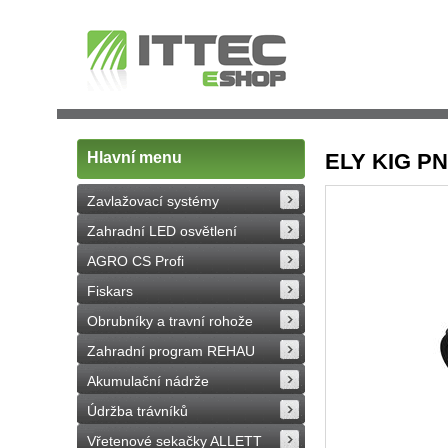
Hlavní menu
ELY KIG PN
Zavlažovací systémy
Zahradní LED osvětlení
AGRO CS Profi
Fiskars
Obrubníky a travní rohože
Zahradní program REHAU
Akumulační nádrže
Údržba trávníků
Vřetenové sekačky ALLETT