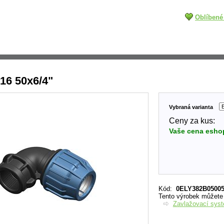
Oblíbené
16 50x6/4"
Vybraná varianta
Ceny za kus:
Vaše cena esho
Kód
:
0ELY382B0500
Tento výrobek můžete n
Zavlažovací sys