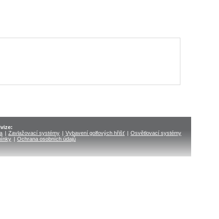
vize:
ka
|
Zavlažovací systémy
|
Vybavení golfových hřišť
|
Osvětlovací systémy
ínky
|
Ochrana osobních údajů