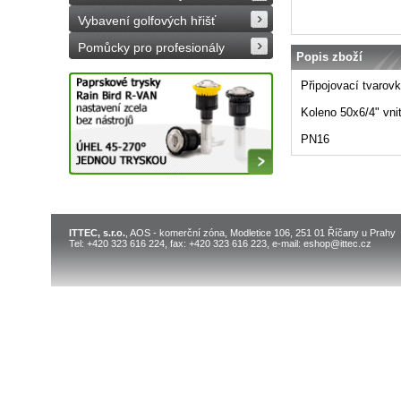
Vybavení golfových hřišť
Pomůcky pro profesionály
Popis zboží
Připojovací tvarov
Koleno 50x6/4" vnit
PN16
ITTEC, s.r.o.
, AOS - komerční zóna, Modletice 106, 251 01 Říčany u Prahy
Tel: +420 323 616 224, fax: +420 323 616 223, e-mail: eshop@ittec.cz