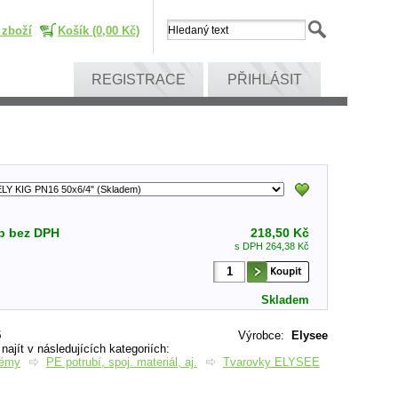
 zboží
Košík (0,00 Kč)
REGISTRACE
PŘIHLÁSIT
p bez DPH
218,50 Kč
s DPH 264,38 Kč
Skladem
5
Výrobce
:
Elysee
ajít v následujících kategoriích:
témy
PE potrubí, spoj. materiál, aj.
Tvarovky ELYSEE