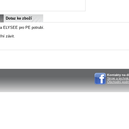
Dotaz ke zboží
ka ELYSEE pro PE potrubí.
řní závit.
Kontakty na di
Stroje a techni
Obchodní podm