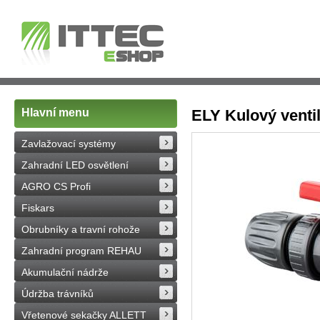
Hlavní menu
ELY Kulový venti
Zavlažovací systémy
Zahradní LED osvětlení
AGRO CS Profi
Fiskars
Obrubníky a travní rohože
Zahradní program REHAU
Akumulační nádrže
Údržba trávníků
Vřetenové sekačky ALLETT