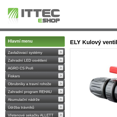
Hlavní menu
ELY Kulový venti
Zavlažovací systémy
Zahradní LED osvětlení
AGRO CS Profi
Fiskars
Obrubníky a travní rohože
Zahradní program REHAU
Akumulační nádrže
Údržba trávníků
Vřetenové sekačky ALLETT