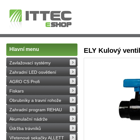
Hlavní menu
ELY Kulový venti
Zavlažovací systémy
Zahradní LED osvětlení
AGRO CS Profi
Fiskars
Obrubníky a travní rohože
Zahradní program REHAU
Akumulační nádrže
Údržba trávníků
Vřetenové sekačky ALLETT