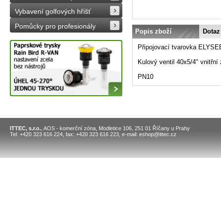
Vybavení golfových hřišť
Pomůcky pro profesionály
Popis zboží
Dotaz
Připojovací tvarovka ELYSEE
Kulový ventil 40x5/4" vnitřní 
PN10
ITTEC, s.r.o.
, AOS - komerční zóna, Modletice 106, 251 01 Říčany u Prahy
Tel: +420 323 616 224, fax: +420 323 616 223, e-mail: eshop@ittec.cz