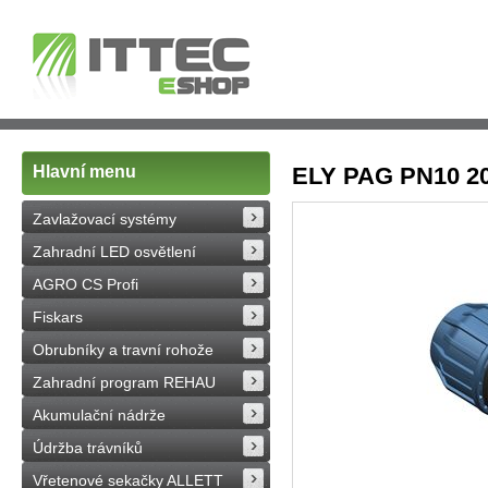
Hlavní menu
ELY PAG PN10 20
Zavlažovací systémy
Zahradní LED osvětlení
AGRO CS Profi
Fiskars
Obrubníky a travní rohože
Zahradní program REHAU
Akumulační nádrže
Údržba trávníků
Vřetenové sekačky ALLETT