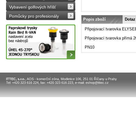
Vybavení golfových hřišť
Pomůcky pro profesionály
Popis zboží
Dotaz
Připojovací tvarovka ELYSEE
Připojovací tvarovka přímá 2
PN10
ITTEC, s.r.o.
, AOS - komerční zóna, Modletice 106, 251 01 Říčany u Prahy
Tel: +420 323 616 224, fax: +420 323 616 223, e-mail: eshop@ittec.cz