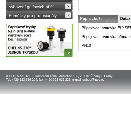
Vybavení golfových hřišť
Pomůcky pro profesionály
Popis zboží
Dotaz
Připojovací tvarovka ELYSEE
Připojovací tvarovka přímá 2
PN10
ITTEC, s.r.o.
, AOS - komerční zóna, Modletice 106, 251 01 Říčany u Prahy
Tel: +420 323 616 224, fax: +420 323 616 223, e-mail: eshop@ittec.cz