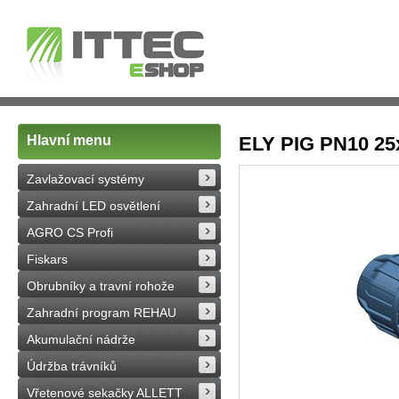
Hlavní menu
ELY PIG PN10 25
Zavlažovací systémy
Zahradní LED osvětlení
AGRO CS Profi
Fiskars
Obrubníky a travní rohože
Zahradní program REHAU
Akumulační nádrže
Údržba trávníků
Vřetenové sekačky ALLETT