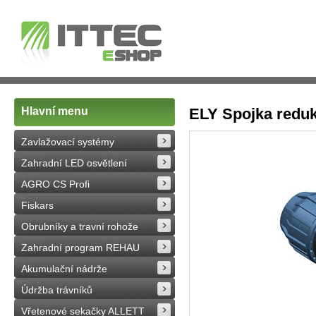
Hlavní menu
ELY Spojka redu
Zavlažovací systémy
Zahradní LED osvětlení
AGRO CS Profi
Fiskars
Obrubníky a travní rohože
Zahradní program REHAU
Akumulační nádrže
Údržba trávníků
Vřetenové sekačky ALLETT