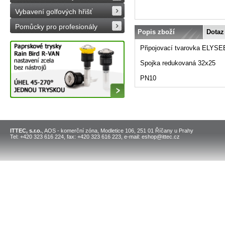
Vybavení golfových hřišť
Pomůcky pro profesionály
Popis zboží
Dotaz
Připojovací tvarovka ELYSEE
Spojka redukovaná 32x25
PN10
ITTEC, s.r.o.
, AOS - komerční zóna, Modletice 106, 251 01 Říčany u Prahy
Tel: +420 323 616 224, fax: +420 323 616 223, e-mail: eshop@ittec.cz