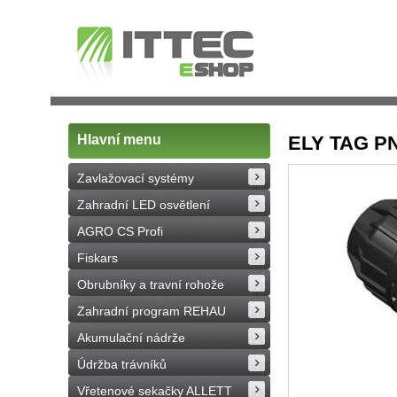
Hlavní menu
ELY TAG PN
Zavlažovací systémy
Zahradní LED osvětlení
AGRO CS Profi
Fiskars
Obrubníky a travní rohože
Zahradní program REHAU
Akumulační nádrže
Údržba trávníků
Vřetenové sekačky ALLETT