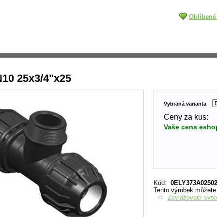
Oblíbené
10 25x3/4"x25
Vybraná varianta
Ceny za kus:
Vaše cena esho
Kód
:
0ELY373A0250
Tento výrobek můžete n
Zavlažovací sys