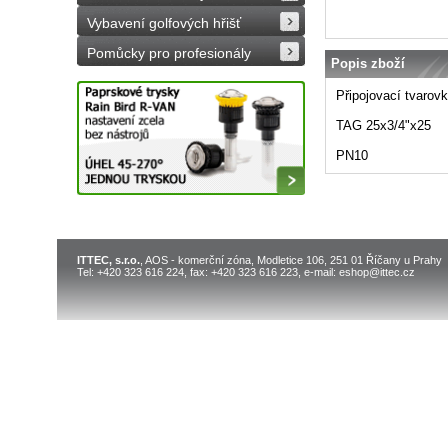
Vybavení golfových hřišť
Pomůcky pro profesionály
Popis zboží
Připojovací tvarov
TAG 25x3/4"x25
PN10
ITTEC, s.r.o.
, AOS - komerční zóna, Modletice 106, 251 01 Říčany u Prahy
Tel: +420 323 616 224, fax: +420 323 616 223, e-mail: eshop@ittec.cz