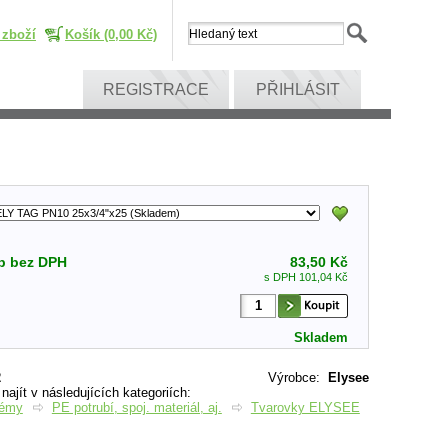
 zboží
Košík (0,00 Kč)
REGISTRACE
PŘIHLÁSIT
p bez DPH
83,50 Kč
s DPH 101,04 Kč
Skladem
2
Výrobce
:
Elysee
ajít v následujících kategoriích:
témy
PE potrubí, spoj. materiál, aj.
Tvarovky ELYSEE