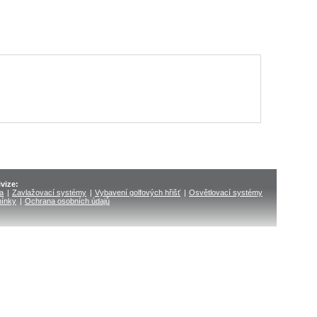
vize:
ka
|
Zavlažovací systémy
|
Vybavení golfových hřišť
|
Osvětlovací systémy
ínky
|
Ochrana osobních údajů