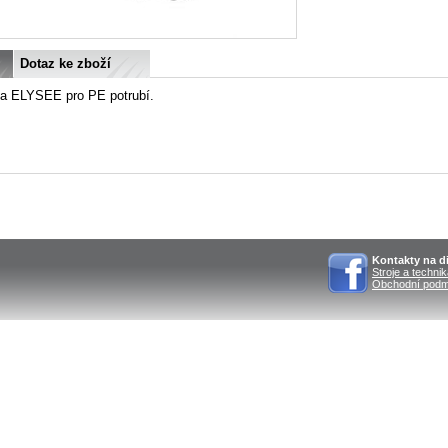
Dotaz ke zboží
ka ELYSEE pro PE potrubí.
Kontakty na di
Stroje a techni
Obchodní podm