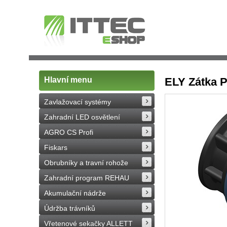
Hlavní menu
ELY Zátka 
Zavlažovací systémy
Zahradní LED osvětlení
AGRO CS Profi
Fiskars
Obrubníky a travní rohože
Zahradní program REHAU
Akumulační nádrže
Údržba trávníků
Vřetenové sekačky ALLETT