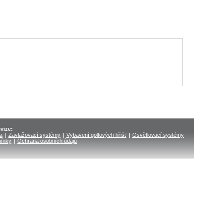
vize:
ka
|
Zavlažovací systémy
|
Vybavení golfových hřišť
|
Osvětlovací systémy
ínky
|
Ochrana osobních údajů