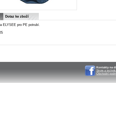
Dotaz ke zboží
ka ELYSEE pro PE potrubí.
25
Kontakty na di
Stroje a techni
Obchodní podm