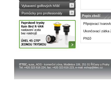
Vybavení golfových hřišť
Pomůcky pro profesionály
Popis zboží
Připojovací tvarov
Ukončovací zátka 
PN10
ITTEC, s.r.o.
, AOS - komerční zóna, Modletice 106, 251 01 Říčany u Prahy
Tel: +420 323 616 224, fax: +420 323 616 223, e-mail: eshop@ittec.cz