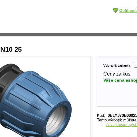
Oblíbené
PN10 25
Vybraná varianta
Ceny za kus:
Vaše cena esho
Kód
:
0ELY370B0002
Tento výrobek můžete n
Zavlažovací sys