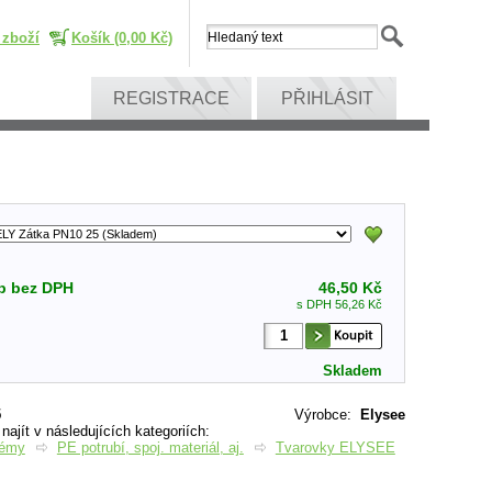
 zboží
Košík (0,00 Kč)
REGISTRACE
PŘIHLÁSIT
p bez DPH
46,50 Kč
s DPH 56,26 Kč
Skladem
5
Výrobce
:
Elysee
ajít v následujících kategoriích:
témy
PE potrubí, spoj. materiál, aj.
Tvarovky ELYSEE