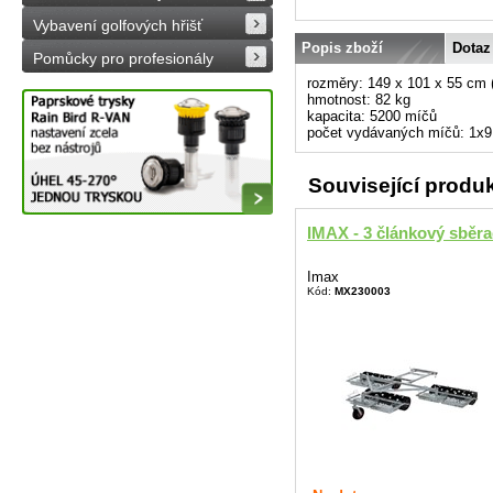
Vybavení golfových hřišť
Popis zboží
Dotaz
Pomůcky pro profesionály
rozměry: 149 x 101 x 55 cm 
hmotnost: 82 kg
kapacita: 5200 míčů
počet vydávaných míčů: 1x9
Související produ
IMAX - 3 článkový sběra
Imax
Kód:
MX230003